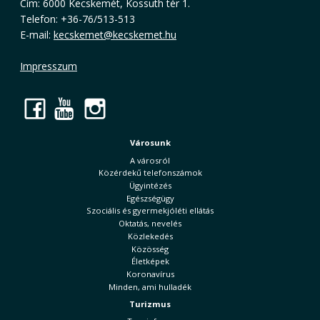
Cím: 6000 Kecskemét, Kossuth tér 1.
Telefon: +36-76/513-513
E-mail:
kecskemet@kecskemet.hu
Impresszum
Facebook
YouTube
Instagram
Városunk
A városról
Közérdekű telefonszámok
Ügyintézés
Egészségügy
Szociális és gyermekjóléti ellátás
Oktatás, nevelés
Közlekedés
Közösség
Életképek
Koronavírus
Minden, ami hulladék
Turizmus