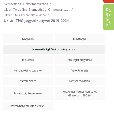
Nemzetiségi Önkormányzatok
I
K
Ukrán Települési Nemzetiségi Önkormányzat
V
Á
L
A
S
Z
T
Á
S
I
N
F
O
R
M
Á
C
I
Ó
Ukrán TNÖ Archív 2019-2024
Ukrán TNÖ jegyzőkönyvei 2019-2024
Közgyűlés
Bizottságok
Nemzetiségi Önkormányzatok
Társulások
Stratégiai programok
Nemzetközi kapcsolatok
Városfejlesztés
Várostervezés
Környezetvédelem
Kecskemét Megyei Jogú Város
Pályázatok, beszerzések
díjazottjai 1990-től
Veszélyhelyzeti intézkedések