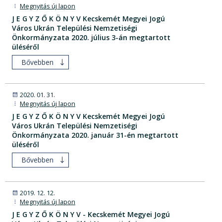
Megnyitás új lapon
J E G Y Z Ő K Ö N Y V Kecskemét Megyei Jogú
Város Ukrán Települési Nemzetiségi
Önkormányzata 2020. július 3-án megtartott
üléséről
Bővebben
2020. 01. 31.
Megnyitás új lapon
J E G Y Z Ő K Ö N Y V Kecskemét Megyei Jogú
Város Ukrán Települési Nemzetiségi
Önkormányzata 2020. január 31-én megtartott
üléséről
Bővebben
2019. 12. 12.
Megnyitás új lapon
J E G Y Z Ő K Ö N Y V - Kecskemét Megyei Jogú