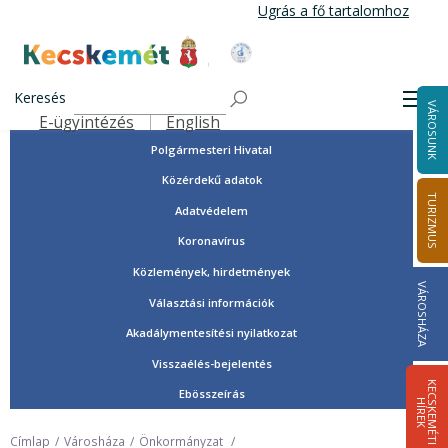
Ugrás
Ugrás a fő tartalomhoz
a
tartalomra
Tisztségviselők, képviselők
Kecskemét Város Honlapja
Országgyűlési képviselők
Keresés
Men
VÁROSUNK
Önkormányzat
E-ügyintézés
English
Felső navigáció
Polgármesteri Hivatal
Közérdekű adatok
TURIZMUS
Adatvédelem
Koronavírus
Közlemények, hirdetmények
VÁROSHÁZA
Választási információk
Akadálymentesítési nyilatkozat
Visszaélés-bejelentés
K
E
C
S
K
E
M
É
T
I
Í
R
E
Ebösszeírás
H
K
Címlap
Városháza
Önkormányzat