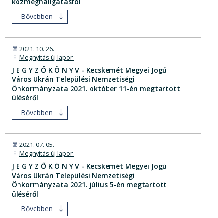
közmeghallgatásról
Bővebben
2021. 10. 26.
Megnyitás új lapon
J E G Y Z Ő K Ö N Y V - Kecskemét Megyei Jogú
Város Ukrán Települési Nemzetiségi
Önkormányzata 2021. október 11-én megtartott
üléséről
Bővebben
2021. 07. 05.
Megnyitás új lapon
J E G Y Z Ő K Ö N Y V - Kecskemét Megyei Jogú
Város Ukrán Települési Nemzetiségi
Önkormányzata 2021. július 5-én megtartott
üléséről
Bővebben