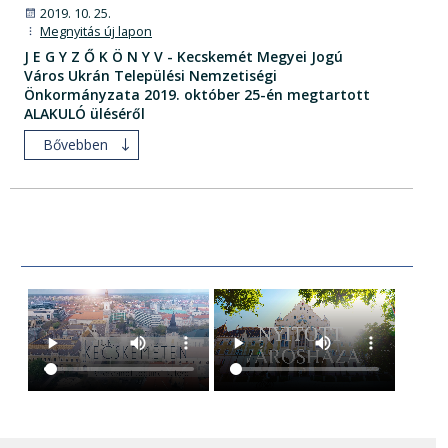
2019. 10. 25.
Megnyitás új lapon
J E G Y Z Ő K Ö N Y V - Kecskemét Megyei Jogú
Város Ukrán Települési Nemzetiségi
Önkormányzata 2019. október 25-én megtartott
ALAKULÓ üléséről
Bővebben