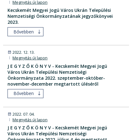
Megnyitás új lapon
Kecskemét Megyei Jogú Város Ukrán Települési
Nemzetiségi Önkormányzatának jegyzőkönyvei
2023.
Bővebben
2022. 12. 13.
Megnyitás új lapon
J E G Y Z Ő K Ö N Y V - Kecskemét Megyei Jogú
Város Ukrán Települési Nemzetiségi
Önkormányzata 2022. szeptember-október-
november-december megtartott üléséről
Bővebben
2022. 07. 04.
Megnyitás új lapon
J E G Y Z Ő K Ö N Y V - Kecskemét Megyei Jogú
Város Ukrán Települési Nemzetiségi
Önkormányzata 2022. július 4-én megtartott