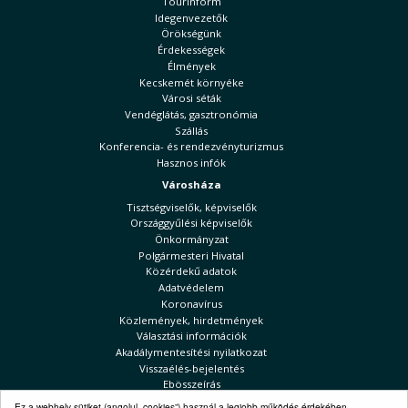
Tourinform
Idegenvezetők
Örökségünk
Érdekességek
Élmények
Kecskemét környéke
Városi séták
Vendéglátás, gasztronómia
Szállás
Konferencia- és rendezvényturizmus
Hasznos infók
Városháza
Tisztségviselők, képviselők
Országgyűlési képviselők
Önkormányzat
Polgármesteri Hivatal
Közérdekű adatok
Adatvédelem
Koronavírus
Közlemények, hirdetmények
Választási információk
Akadálymentesítési nyilatkozat
Visszaélés-bejelentés
Ebösszeírás
Kecskeméti Hírek
Ez a webhely sütiket (angolul „cookies”) használ a legjobb működés érdekében.