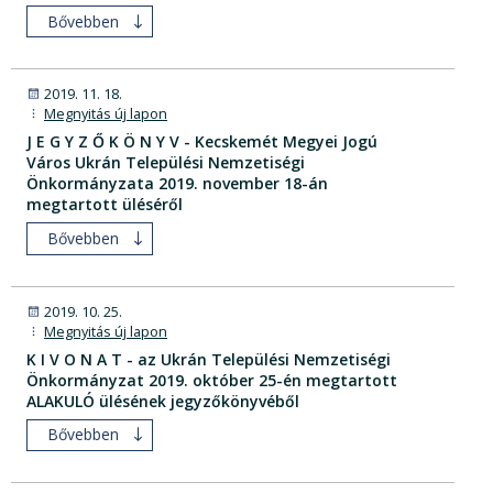
Bővebben
2019. 11. 18.
Megnyitás új lapon
J E G Y Z Ő K Ö N Y V - Kecskemét Megyei Jogú
Város Ukrán Települési Nemzetiségi
Önkormányzata 2019. november 18-án
megtartott üléséről
Bővebben
2019. 10. 25.
Megnyitás új lapon
K I V O N A T - az Ukrán Települési Nemzetiségi
Önkormányzat 2019. október 25-én megtartott
ALAKULÓ ülésének jegyzőkönyvéből
Bővebben