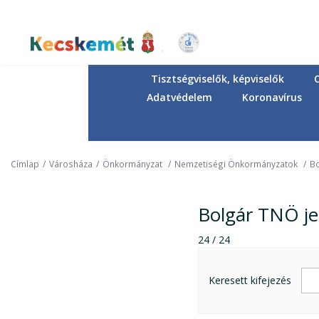
Ugrás
a
tartalomra
Kecskemét Város Honlapja
Tisztségviselők, képviselők
Adatvédelem
Koronavírus
Címlap
Városháza
Önkormányzat
Nemzetiségi Önkormányzatok
Bo
Bolgár TNÖ je
24 / 24
Keresett kifejezés