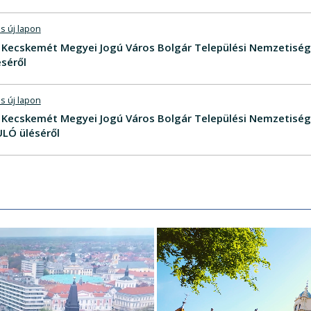
s új lapon
V - Kecskemét Megyei Jogú Város Bolgár Települési Nemzetis
séről
s új lapon
V - Kecskemét Megyei Jogú Város Bolgár Települési Nemzetis
LÓ üléséről