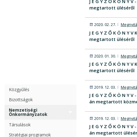
J E G Y Z Ő K Ö N Y 
megtartott üléséről
2020. 02. 27.
Megnyitá
J E G Y Z Ő K Ö N Y 
megtartott üléséről
2020. 01. 30.
Megnyitá
J E G Y Z Ő K Ö N Y 
megtartott üléséről
2019. 12. 03.
Megnyitá
Közgyűlés
J E G Y Z Ő K Ö N Y 
Bizottságok
án megtartott közme
Nemzetiségi
Önkormányzatok
2019. 12. 03.
Megnyitá
Társulások
J E G Y Z Ő K Ö N Y 
án megtartott ülésér
Stratégiai programok