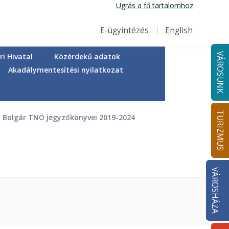
Ugrás a fő tartalomhoz
E-ügyintézés
English
Felső navigáció
VÁROSUNK
i Hivatal
Közérdekű adatok
Akadálymentesítési nyilatkozat
TURIZMUS
Bolgár TNÖ jegyzőkönyvei 2019-2024
VÁROSHÁZA