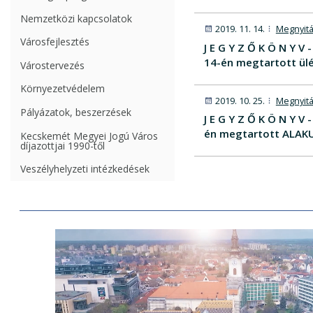
Nemzetközi kapcsolatok
2019. 11. 14.
Megnyitá
Városfejlesztés
J E G Y Z Ő K Ö N Y 
14-én megtartott ülé
Várostervezés
Környezetvédelem
2019. 10. 25.
Megnyitá
Pályázatok, beszerzések
J E G Y Z Ő K Ö N Y 
én megtartott ALAKU
Kecskemét Megyei Jogú Város
díjazottjai 1990-től
Veszélyhelyzeti intézkedések