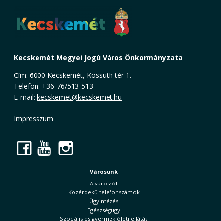
Kecskemét Megyei Jogú Város Önkormányzata
Cím: 6000 Kecskemét, Kossuth tér 1.
Telefon: +36-76/513-513
E-mail:
kecskemet@kecskemet.hu
Impresszum
Facebook
YouTube
Instagram
Városunk
A városról
Közérdekű telefonszámok
Ügyintézés
Egészségügy
Szociális és gyermekjóléti ellátás