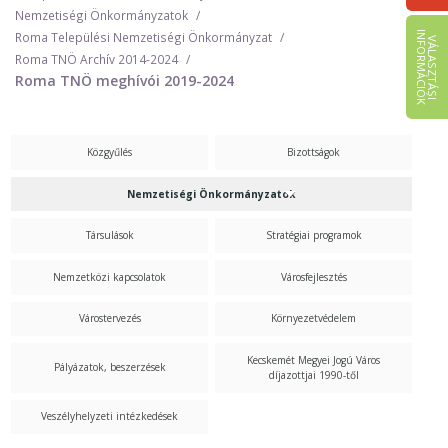
Nemzetiségi Önkormányzatok
I
K
Roma Települési Nemzetiségi Önkormányzat
V
Á
L
A
S
Z
T
Á
S
I
N
F
O
R
M
Á
C
I
Ó
Roma TNÖ Archív 2014-2024
Roma TNÖ meghívói 2019-2024
Közgyűlés
Bizottságok
Nemzetiségi Önkormányzatok
Társulások
Stratégiai programok
Nemzetközi kapcsolatok
Városfejlesztés
Várostervezés
Környezetvédelem
Kecskemét Megyei Jogú Város
Pályázatok, beszerzések
díjazottjai 1990-től
Veszélyhelyzeti intézkedések