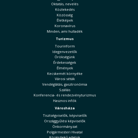
Oktatás, nevelés
Közlekedés
Közösség
Életképek
Koronavírus
Minden, ami hulladék
Turizmus
Tourinform
Idegenvezetők
Örökségünk
Érdekességek
Élmények
Kecskemét környéke
Városi séták
Vendéglátás, gasztronómia
Szállás
Konferencia- és rendezvényturizmus
Hasznos infók
Városháza
Tisztségviselők, képviselők
Országgyűlési képviselők
Önkormányzat
Polgármesteri Hivatal
Közérdekű adatok