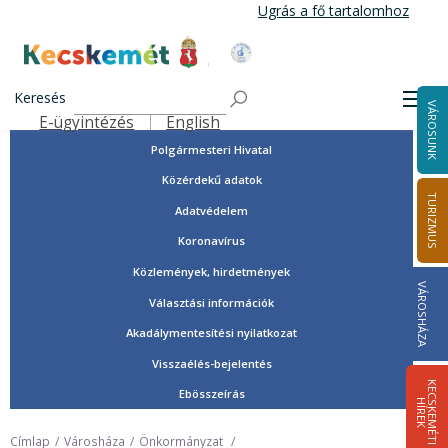
Ugrás
Ugrás a fő tartalomhoz
a
tartalomra
Tisztségviselők, képviselők
Kecskemét Város Honlapja
Országgyűlési képviselők
Keresés
Men
VÁROSUNK
Önkormányzat
E-ügyintézés
English
Felső navigáció
Polgármesteri Hivatal
Közérdekű adatok
TURIZMUS
Adatvédelem
Koronavírus
Közlemények, hirdetmények
VÁROSHÁZA
Választási információk
Akadálymentesítési nyilatkozat
Visszaélés-bejelentés
K
E
C
S
K
E
M
É
T
I
Í
R
E
Ebösszeírás
H
K
Címlap
Városháza
Önkormányzat