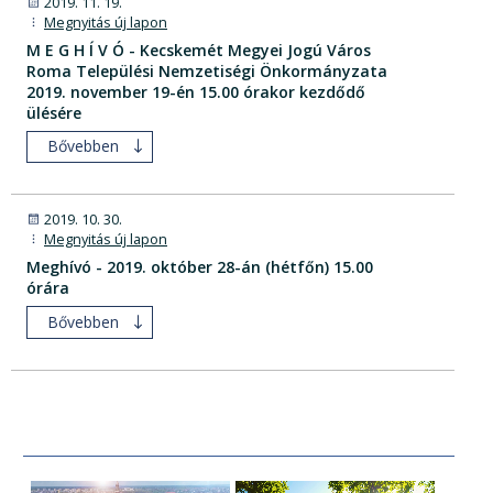
2019. 11. 19.
Megnyitás új lapon
M E G H Í V Ó - Kecskemét Megyei Jogú Város
Roma Települési Nemzetiségi Önkormányzata
2019. november 19-én 15.00 órakor kezdődő
ülésére
Bővebben
2019. 10. 30.
Megnyitás új lapon
Meghívó - 2019. október 28-án (hétfőn) 15.00
órára
Bővebben