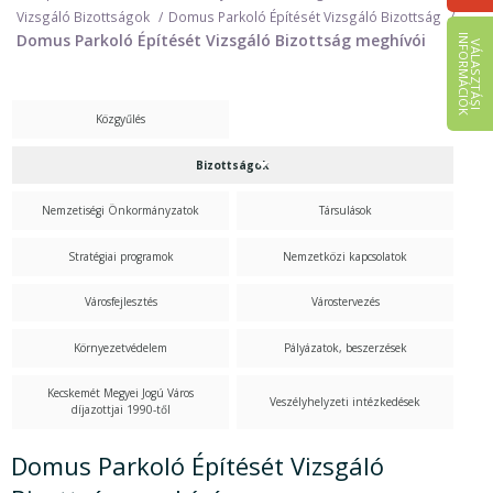
Vizsgáló Bizottságok
Domus Parkoló Építését Vizsgáló Bizottság
Domus Parkoló Építését Vizsgáló Bizottság meghívói
I
K
V
Á
L
A
S
Z
T
Á
S
I
N
F
O
R
M
Á
C
I
Ó
Közgyűlés
Bizottságok
Nemzetiségi Önkormányzatok
Társulások
Stratégiai programok
Nemzetközi kapcsolatok
Városfejlesztés
Várostervezés
Környezetvédelem
Pályázatok, beszerzések
Kecskemét Megyei Jogú Város
Veszélyhelyzeti intézkedések
díjazottjai 1990-től
Domus Parkoló Építését Vizsgáló