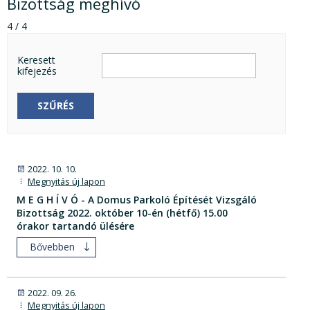
Bizottság meghívó
4 / 4
Keresett
kifejezés
SZŰRÉS
2022. 10. 10.
Megnyitás új lapon
M E G H Í V Ó - A Domus Parkoló Építését Vizsgáló
Bizottság 2022. október 10-én (hétfő) 15.00
órakor tartandó ülésére
Bővebben
2022. 09. 26.
Megnyitás új lapon