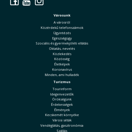
Facebook
YouTube
Instagram
Városunk
A városról
Közérdekű telefonszámok
Ügyintézés
Egészségügy
Szociális és gyermekjóléti ellátás
Oktatás, nevelés
Közlekedés
Közösség
Életképek
Koronavírus
Minden, ami hulladék
Turizmus
Tourinform
Idegenvezetők
Örökségünk
Érdekességek
Élmények
Kecskemét környéke
Városi séták
Vendéglátás, gasztronómia
Szállás