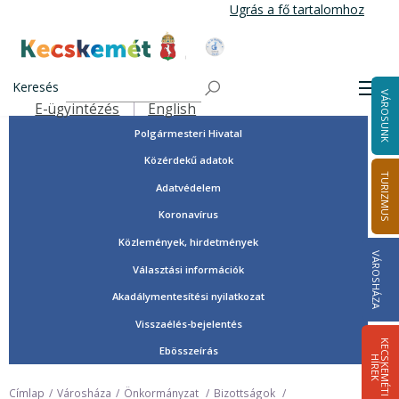
Ugrás
Ugrás a fő tartalomhoz
a
tartalomra
Tisztségviselők, képviselők
Kecskemét Város Honlapja
Országgyűlési képviselők
Keresés
Men
VÁROSUNK
Önkormányzat
E-ügyintézés
English
Felső navigáció
Polgármesteri Hivatal
Közérdekű adatok
TURIZMUS
Adatvédelem
Koronavírus
Közlemények, hirdetmények
VÁROSHÁZA
Választási információk
Akadálymentesítési nyilatkozat
Visszaélés-bejelentés
K
E
C
S
K
E
M
É
T
I
Í
R
E
Ebösszeírás
H
K
Címlap
Városháza
Önkormányzat
Bizottságok