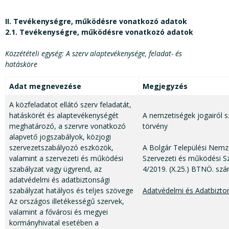
II. Tevékenységre, működésre vonatkozó adatok
2.1. Tevékenységre, működésre vonatkozó adatok
Közzétételi egység: A szerv alaptevékenysége, feladat- és
hatásköre
Adat megnevezése
Megjegyzés
A közfeladatot ellátó szerv feladatát,
hatáskörét és alaptevékenységét
A nemzetiségek jogairól s
meghatározó, a szervre vonatkozó
törvény
alapvető jogszabályok, közjogi
szervezetszabályozó eszközök,
A Bolgár Települési Nem
valamint a szervezeti és működési
Szervezeti és működési Sz
szabályzat vagy ügyrend, az
4/2019. (X.25.) BTNÖ. sz
adatvédelmi és adatbiztonsági
szabályzat hatályos és teljes szövege
Adatvédelmi és Adatbizto
Az országos illetékességű szervek,
valamint a fővárosi és megyei
kormányhivatal esetében a