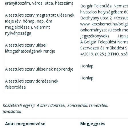
(irányítószám, város, utca, házszám)
Bolgár Települési Nemze
hivatalos helyiségében: 
A testületi szerv megtartott üléseinek
Batthyány utca 2. /Kossut
ideje (év, hónap, nap, óra
www. kecskemet.hu/bolgá
megjelöléssel), valamint
önkormányzat (ülések megh
nyilvánossága
jegyzőkönyvek)
Honl
A Bolgár Települési Nem
A testületi szerv ülései
Szervezeti és működési S
látogathatóságának rendje
4/2019. (X.25.) BTNÖ. szá
Honlap
A testületi szerv üléseinek napirendje
Honlap
A testületi szerv döntéseinek
felsorolása
Közzétételi egység: A szerv döntései, koncepciók, tervezetek,
javaslatok
Adat megnevezése
Megjegyzés