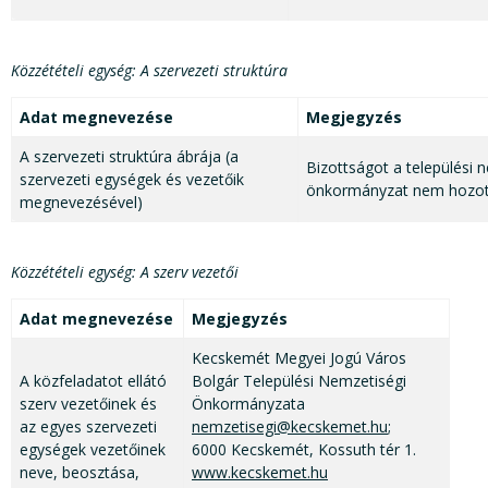
Közzétételi egység: A szervezeti struktúra
Adat megnevezése
Megjegyzés
A szervezeti struktúra ábrája (a
Bizottságot a települési 
szervezeti egységek és vezetőik
önkormányzat nem hozott
megnevezésével)
Közzétételi egység: A szerv vezetői
Adat megnevezése
Megjegyzés
Kecskemét Megyei Jogú Város
A közfeladatot ellátó
Bolgár Települési Nemzetiségi
szerv vezetőinek és
Önkormányzata
az egyes szervezeti
nemzetisegi@kecskemet.hu
;
egységek vezetőinek
6000 Kecskemét, Kossuth tér 1.
neve, beosztása,
www.kecskemet.hu