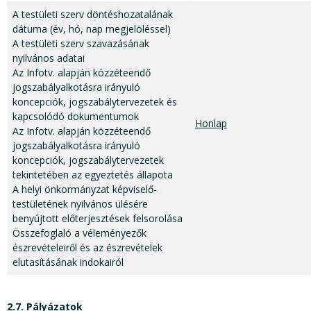
A testületi szerv döntéshozatalának
dátuma (év, hó, nap megjelöléssel)
A testületi szerv szavazásának
nyilvános adatai
Az Infotv. alapján közzéteendő
jogszabályalkotásra irányuló
koncepciók, jogszabálytervezetek és
kapcsolódó dokumentumok
Honlap
Az Infotv. alapján közzéteendő
jogszabályalkotásra irányuló
koncepciók, jogszabálytervezetek
tekintetében az egyeztetés állapota
A helyi önkormányzat képviselő-
testületének nyilvános ülésére
benyújtott előterjesztések felsorolása
Összefoglaló a véleményezők
észrevételeiről és az észrevételek
elutasításának indokairól
2.7. Pályázatok