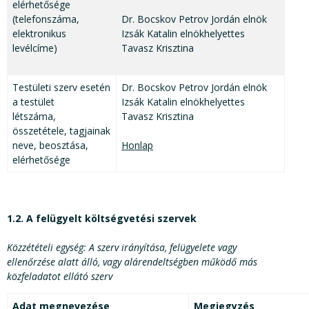
elérhetősége
(telefonszáma,
Dr. Bocskov Petrov Jordán elnök
elektronikus
Izsák Katalin elnökhelyettes
levélcíme)
Tavasz Krisztina
Testületi szerv esetén
Dr. Bocskov Petrov Jordán elnök
a testület
Izsák Katalin elnökhelyettes
létszáma,
Tavasz Krisztina
összetétele, tagjainak
neve, beosztása,
Honlap
elérhetősége
1.2. A felügyelt költségvetési szervek
Közzétételi egység: A szerv irányítása, felügyelete vagy
ellenőrzése alatt álló, vagy alárendeltségben működő más
közfeladatot ellátó szerv
Adat megnevezése
Megjegyzés