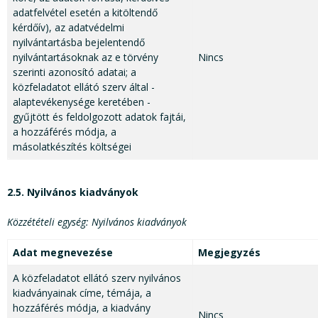
adatfelvétel esetén a kitöltendő
kérdőív), az adatvédelmi
nyilvántartásba bejelentendő
nyilvántartásoknak az e törvény
Nincs
szerinti azonosító adatai; a
közfeladatot ellátó szerv által -
alaptevékenysége keretében -
gyűjtött és feldolgozott adatok fajtái,
a hozzáférés módja, a
másolatkészítés költségei
2.5. Nyilvános kiadványok
Közzétételi egység: Nyilvános kiadványok
Adat megnevezése
Megjegyzés
A közfeladatot ellátó szerv nyilvános
kiadványainak címe, témája, a
hozzáférés módja, a kiadvány
Nincs