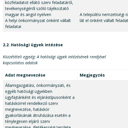
közfeladatot ellátó szerv feladatáról,
tevékenységéről szóló tájékoztató
magyar és angol nyelven
A települési nemzetiség
A helyi önkormányzat önként vállalt
lát el önként vállalt felada
feladatai
2.2. Hatósági ügyek intézése
Közzétételi egység: A hatósági ügyek intézésének rendjével
kapcsolatos adatok
Adat megnevezése
Megjegyzés
Államigazgatási, önkormányzati, és
egyéb hatósági ügyekben
ügyfajtánként és eljárástípusonként a
hatáskörrel rendelkező szerv
megnevezése, hatáskör
gyakorlásának átruházása esetén a
ténylegesen eljáró szerv
megnevezése, illetékességi területe,