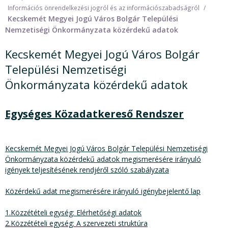
Információs önrendelkezési jogról és az információszabadságról
Kecskemét Megyei Jogú Város Bolgár Települési
Nemzetiségi Önkormányzata közérdekű adatok
Kecskemét Megyei Jogú Város Bolgár
Települési Nemzetiségi
Önkormányzata közérdekű adatok
Egységes Közadatkereső Rendszer
Kecskemét Megyei Jogú Város Bolgár Települési Nemzetiségi
Önkormányzata
közérdekű adatok megismerésére irányuló
igények teljesítésének rendjéről szóló szabályzata
Közérdekű adat megismerésére irányuló igénybejelentő lap
1.Közzétételi egység: Elérhetőségi adatok
2.Közzétételi egység: A szervezeti struktúra