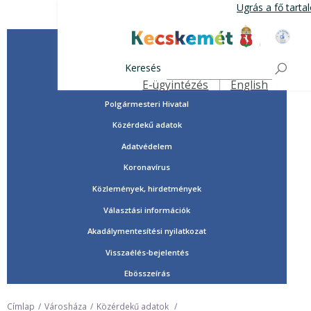
Ugrás
Ugrás a fő tart
a
tartalomra
Tisztségviselők, képviselők
Kecskemét Város Honlap
Országgyűlési képviselők
Keresés
Önkormányzat
E-ügyintézés
English
Felső navigáció
Polgármesteri Hivatal
Közérdekű adatok
Adatvédelem
Koronavírus
Közlemények, hirdetmények
Választási információk
Akadálymentesítési nyilatkozat
Visszaélés-bejelentés
Ebösszeírás
Címlap
Városháza
Közérdekű adatok