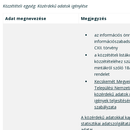
Közzétételi egység: Közérdekű adatok igénylése
Adat megnevezése
Megjegyzés
az információs önr
információszabadsá
CXII. törvény
a közzétételi listá
közzétételéhez szü
mintákról szóló 18/
rendelet
Kecskemét Megyei 
Települési Nemzet
közérdekű adatok 
igények teljesítésé
szabályzata
A közérdekű adatokkal ka
statisztikai adatszolgálta
adatai