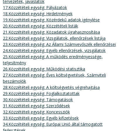
tervezetek, javaslatok
17.Közzétételi egység: Pályázatok
18.Közzétételi egység: Hirdetmények
19.Közzétételi egység: Közérdekű adatok igénylése
20.Közzétételi egység: Közzétételi listák
21.Közzétételi egység: Közadatok újrahasznosítása
22.Közzétételi egység: Vizsgálatok, ellenőrzések listája
23.Közzétételi egység: Az Állami Számvevőszék ellenőrzései
24.Közzétételi egység: Egyéb ellenőrzések, vizsgálatok
25.Közzétételi egység: A működés eredményessége,
teljesítmény
26.Közzétételi egység: Működési statisztika
27.Közzétételi egység: Éves költségvetések, Számviteli
beszámolók
28.Közzétételi egység: A költségvetés végrehajtása
29.Közzétételi egység: Foglalkoztatottak
30.Közzétételi egység: Támogatások
31.Közzétételi egység: Szerződések
32.Közzétételi egység: Koncessziók
33.Közzétételi egység: Egyéb kifizetések
34.Közzétételi egység: Európai Unió által támogatott
fejlesztések