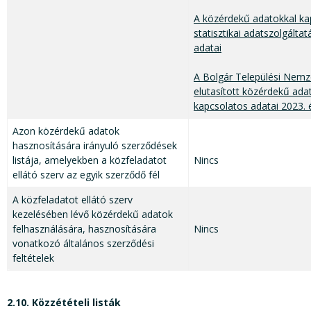
A közérdekű adatokkal ka
statisztikai adatszolgálta
adatai
A Bolgár Települési Nem
elutasított közérdekű ada
kapcsolatos adatai 2023.
Azon közérdekű adatok
hasznosítására irányuló szerződések
listája, amelyekben a közfeladatot
Nincs
ellátó szerv az egyik szerződő fél
A közfeladatot ellátó szerv
kezelésében lévő közérdekű adatok
felhasználására, hasznosítására
Nincs
vonatkozó általános szerződési
feltételek
2.10. Közzétételi listák