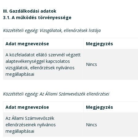
III. Gazdálkodási adatok
3.1. A működés törvényessége
Közzétételi egység: Vizsgálatok, ellenőrzések listája
Adat megnevezése
Megjegyzés
A közfeladatot ellátó szervnél végzett
alaptevékenységgel kapcsolatos
Nincs
vizsgálatok, ellenőrzések nyilvános
megállapításai
Közzétételi egység: Az Állami Számvevőszék ellenőrzései
Adat megnevezése
Megjegyzés
Az Állami Számvevőszék
ellenőrzéseinek nyilvános
Nincs
megállapításai