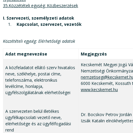
35.Közzétételi egység: Közbeszerzések
I. Szervezeti, személyzeti adatok
Kapcsolat, szervezet, vezetők
Közzétételi egység: Elérhetőségi adatok
Adat megnevezése
Megjegyzés
Kecskemét Megyei Jogú Vár
A közfeladatot ellátó szerv hivatalos
Nemzetiségi Önkormányza
neve, székhelye, postai címe,
nemzetisegi@kecskemet.h
telefonszáma, elektronikus
6000 Kecskemét, Kossuth t
levélcíme, honlapja,
www.kecskemet.hu
ügyfélszolgálatának elérhetőségei
A szervezeten belül illetékes
Dr. Bocskov Petrov Jordán
ügyfélkapcsolati vezető neve,
Izsák Katalin elnökhelyette
elérhetősége és az ügyfélfogadási
rend