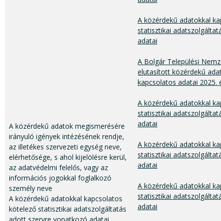
A közérdekű adatokkal ka
statisztikai adatszolgálta
adatai
A Bolgár Települési Nem
elutasított közérdekű ada
kapcsolatos adatai 2025.
A közérdekű adatokkal ka
statisztikai adatszolgálta
adatai
A közérdekű adatok megismerésére
irányuló igények intézésének rendje,
A közérdekű adatokkal ka
az illetékes szervezeti egység neve,
statisztikai adatszolgáltat
elérhetősége, s ahol kijelölésre kerül,
adatai​
az adatvédelmi felelős, vagy az
információs jogokkal foglalkozó
A közérdekű adatokkal ka
személy neve
statisztikai adatszolgálta
A közérdekű adatokkal kapcsolatos
adatai​
kötelező statisztikai adatszolgáltatás
adott szervre vonatkozó adatai