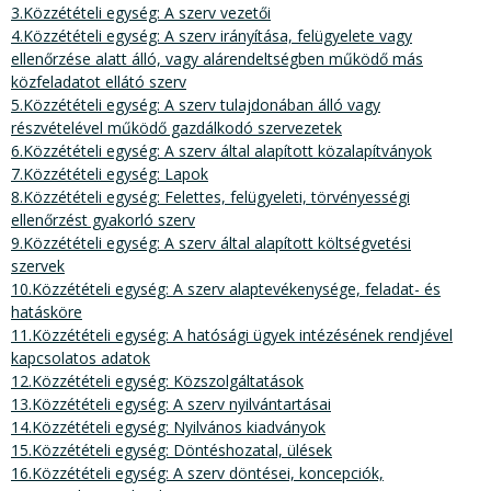
3.Közzétételi egység: A szerv vezetői
4.Közzétételi egység: A szerv irányítása, felügyelete vagy
ellenőrzése alatt álló, vagy alárendeltségben működő más
közfeladatot ellátó szerv
5.Közzétételi egység: A szerv tulajdonában álló vagy
részvételével működő gazdálkodó szervezetek
6.Közzétételi egység: A szerv által alapított közalapítványok
7.Közzétételi egység: Lapok
8.Közzétételi egység: Felettes, felügyeleti, törvényességi
ellenőrzést gyakorló szerv
9.Közzétételi egység: A szerv által alapított költségvetési
szervek
10.Közzétételi egység: A szerv alaptevékenysége, feladat- és
hatásköre
11.Közzétételi egység: A hatósági ügyek intézésének rendjével
kapcsolatos adatok
12.Közzétételi egység: Közszolgáltatások
13.Közzétételi egység: A szerv nyilvántartásai
14.Közzétételi egység: Nyilvános kiadványok
15.Közzétételi egység: Döntéshozatal, ülések
16.Közzétételi egység: A szerv döntései, koncepciók,