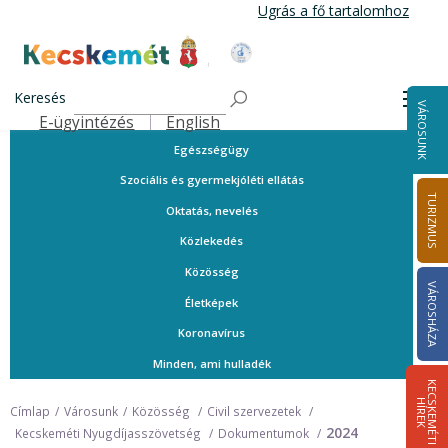
Ugrás
Ugrás a fő tartalomhoz
a
tartalomra
A városról
Kecskemét Város Honlapja
Közérdekű telefonszámok
Keresés
Men
VÁROSUNK
Ügyintézés
E-ügyintézés
English
Felső navigáció
Egészségügy
Szociális és gyermekjóléti ellátás
TURIZMUS
Oktatás, nevelés
Közlekedés
Közösség
VÁROSHÁZA
Életképek
Koronavírus
Minden, ami hulladék
K
E
C
S
K
E
M
É
T
I
Í
R
E
H
K
Címlap
Városunk
Közösség
Civil szervezetek
2024
Kecskeméti Nyugdíjasszövetség
Dokumentumok