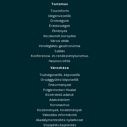
Turizmus
Tourinform
Idegenvezetők
Örökségünk
Érdekességek
Élmények
Kecskemét környéke
Városi séták
Vendéglátás, gasztronómia
Szállás
Konferencia- és rendezvényturizmus
Hasznos infók
Városháza
Tisztségviselők, képviselők
Országgyűlési képviselők
Önkormányzat
Polgármesteri Hivatal
Közérdekű adatok
Adatvédelem
Koronavírus
Közlemények, hirdetmények
Választási információk
Akadálymentesítési nyilatkozat
Visszaélés-bejelentés