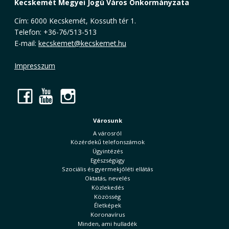
Kecskemét Megyei Jogú Város Önkormányzata
Cím: 6000 Kecskemét, Kossuth tér 1.
Telefon: +36-76/513-513
E-mail:
kecskemet@kecskemet.hu
Impresszum
Facebook
YouTube
Instagram
Városunk
A városról
Közérdekű telefonszámok
Ügyintézés
Egészségügy
Szociális és gyermekjóléti ellátás
Oktatás, nevelés
Közlekedés
Közösség
Életképek
Koronavírus
Minden, ami hulladék