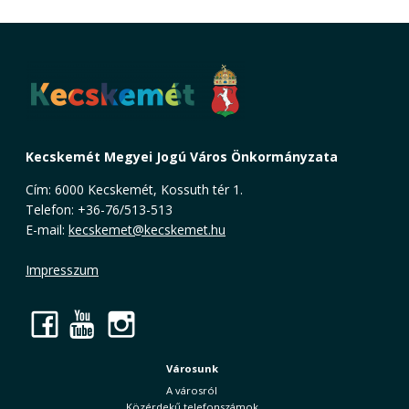
Kecskemét Megyei Jogú Város Önkormányzata
Cím: 6000 Kecskemét, Kossuth tér 1.
Telefon: +36-76/513-513
E-mail:
kecskemet@kecskemet.hu
Impresszum
Facebook
YouTube
Instagram
Városunk
A városról
Közérdekű telefonszámok