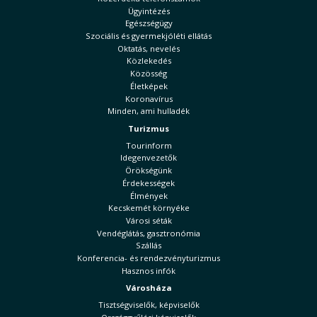
Ügyintézés
Egészségügy
Szociális és gyermekjóléti ellátás
Oktatás, nevelés
Közlekedés
Közösség
Életképek
Koronavírus
Minden, ami hulladék
Turizmus
Tourinform
Idegenvezetők
Örökségünk
Érdekességek
Élmények
Kecskemét környéke
Városi séták
Vendéglátás, gasztronómia
Szállás
Konferencia- és rendezvényturizmus
Hasznos infók
Városháza
Tisztségviselők, képviselők