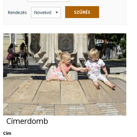
SZŰRÉS
Rendezés
Címerdomb
Cím