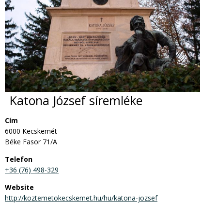
Katona József síremléke
Cím
6000 Kecskemét
Béke Fasor 71/A
Telefon
+36 (76) 498-329
Website
http://koztemetokecskemet.hu/hu/katona-jozsef