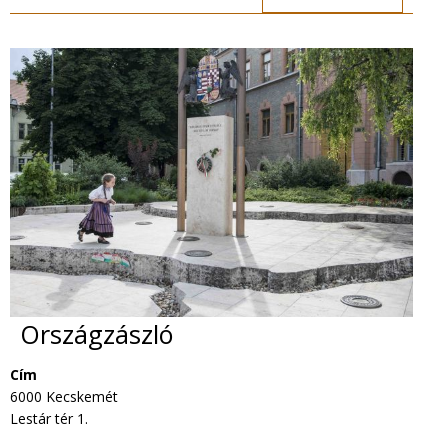
Országzászló
Cím
6000 Kecskemét
Lestár tér 1.