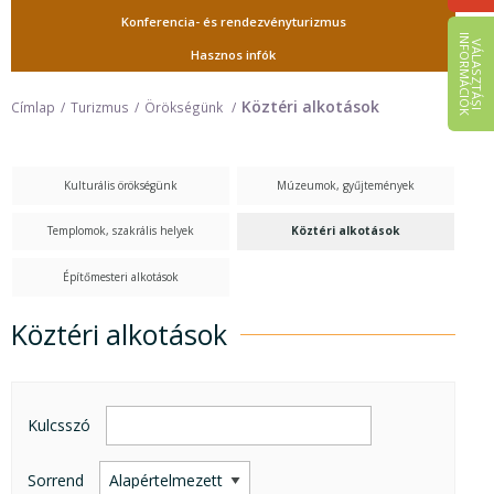
Konferencia- és rendezvényturizmus
I
K
V
Á
L
A
S
Z
T
Á
S
I
N
F
O
R
M
Á
C
I
Ó
Hasznos infók
Köztéri alkotások
Címlap
Turizmus
Örökségünk
Kulturális örökségünk
Múzeumok, gyűjtemények
Templomok, szakrális helyek
Köztéri alkotások
Építőmesteri alkotások
Köztéri alkotások
Köztéri alkotások
Kulcsszó
Sorrend