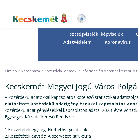
Ugrás
a
tartalomra
Kecskemét Város Honlapja
Tisztségviselők, képviselők
Adatvédelem
Koronavírus
Címlap
Városháza
Közérdekű adatok
Információs önrendelkezési jo
Kecskemét Megyei Jogú Város Polgá
A közérdekű adatokkal kapcsolatos kötelező statisztikai adatszolg
elutasított közérdekű adatigénylésekkel kapcsolatos adat
közérdekű adatigénylésekkel kapcsolatos adatai 2023. évre vonat
Egységes Közadatkereső Rendszer
1.Közzétételi egység: Elérhetőségi adatok
2.Közzétételi egység: A szervezeti struktúra