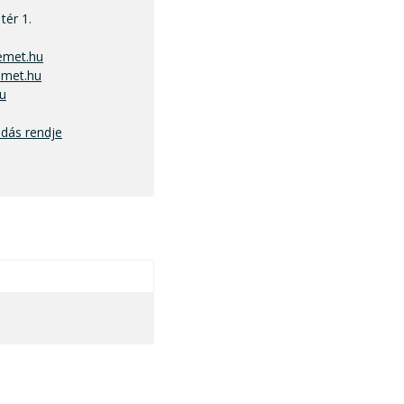
tér 1.
emet.hu
met.hu
u
adás rendje