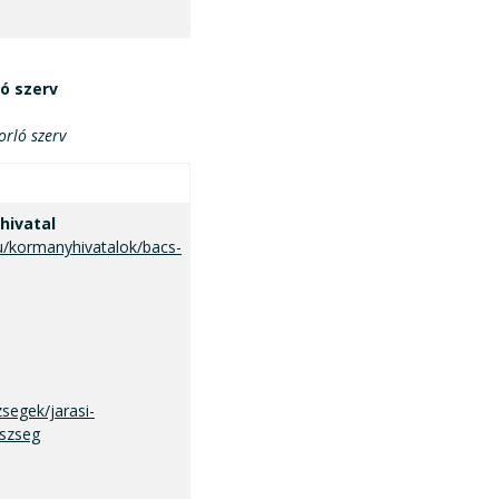
ló szerv
orló szerv
hivatal
u/kormanyhivatalok/bacs-
segek/jarasi-
eszseg