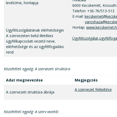
levélcíme, honlapja
6000 Kecskemét, Kossuth 
Telefon: +36-76/513-513
E-mail:
kecskemet@kecsk
varoshaza@kecske
Honlap:
www.kecskemet.h
Ügyfélszolgálatának elérhetőségei
A szervezeten belül illetékes
Ügyfélszolgálat,ügyfélfog
ügyfélkapcsolati vezető neve,
elérhetősége és az ügyfélfogadási
rend
Közzétételi egység: A szervezeti struktúra
Adat megnevezése
Megjegyzés
A szervezet felépítése
A szervezeti struktúra ábrája
Közzétételi egység: A szerv vezetői