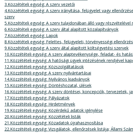
3.Közzétételi egység: A szerv vezetői
4.Közzétételi egység: A szerv irányítása, felügyelet vagy ellenőrzé
szerv
5.Közzétételi egység: A szerv tulajdonában álló vagy részvételév
6.Közzétételi egység: A szerv által alapított közalapítványok
7.Közzétételi egység: Lapok
8.Közzétételi egység: Felettes, felügyeleti, törvényességi ellenőrzé
9.Közzétételi egység: A szerv által alapított költségvetési szervek
10.Közzétételi egység: A szerv alaptevékenysége, feladat- és hatá
11.Közzétételi egység: A hatósági ügyek intézésének rendjével ka
12.Közzétételi egység: Közszolgáltatások
13.Közzétételi egység: A szerv nyilvántartásai
14.Közzétételi egység: Nyilvános kiadványok
15.Közzétételi egység: Döntéshozatal, ülések
16.Közzétételi egység: A szerv döntései, koncepciók, tervezetek, j
17.Közzétételi egység: Pályázatok
18.Közzétételi egység: Hirdetmények
19.Közzétételi egység: Közérdekű adatok igénylése
20.Közzétételi egység: Közzétételi listák
21.Közzétételi egység: Közadatok újrahasznosítása
22.Közzétételi egység: Vizsgálatok, ellenőrzések listája; Állami Szá