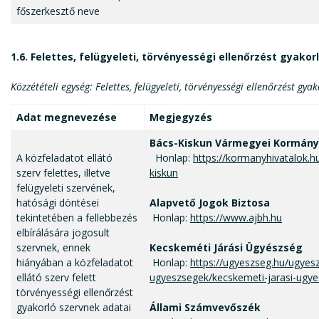
főszerkesztő neve
1.6. Felettes, felügyeleti, törvényességi ellenőrzést gyakor
Közzétételi egység: Felettes, felügyeleti, törvényességi ellenőrzést gyak
Adat megnevezése
Megjegyzés
Bács-Kiskun Vármegyei Kormány
A közfeladatot ellátó
Honlap:
https://kormanyhivatalok.h
szerv felettes, illetve
kiskun
felügyeleti szervének,
hatósági döntései
Alapvető Jogok Biztosa
tekintetében a fellebbezés
Honlap:
https://www.ajbh.hu
elbírálására jogosult
szervnek, ennek
Kecskeméti Járási Ügyészség
hiányában a közfeladatot
Honlap:
https://ugyeszseg.hu/ugyesz
ellátó szerv felett
ugyeszsegek/kecskemeti-jarasi-ugy
törvényességi ellenőrzést
gyakorló szervnek adatai
Állami Számvevőszék