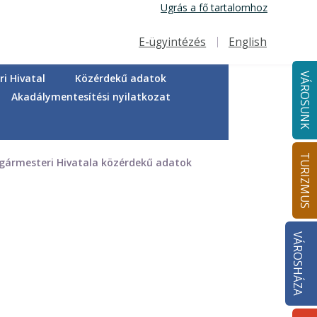
Ugrás a fő tartalomhoz
E-ügyintézés
English
Felső navigáció
VÁROSUNK
i Hivatal
Közérdekű adatok
Akadálymentesítési nyilatkozat
TURIZMUS
gármesteri Hivatala közérdekű adatok
VÁROSHÁZA