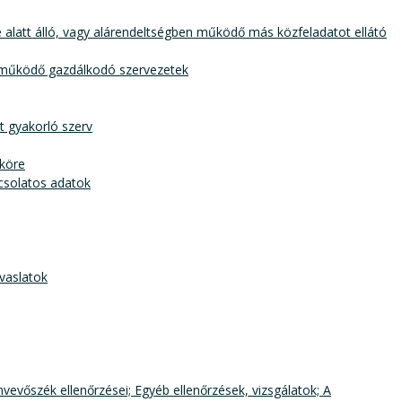
se alatt álló, vagy alárendeltségben működő más közfeladatot ellátó
el működő gazdálkodó szervezetek
st gyakorló szerv
sköre
pcsolatos adatok
avaslatok
mvevőszék ellenőrzései; Egyéb ellenőrzések, vizsgálatok; A