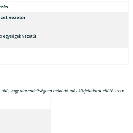
yzés
ezet vezetői
k
ti egységek vezetői
att álló, vagy alárendeltségben működő más közfeladatot ellátó szerv