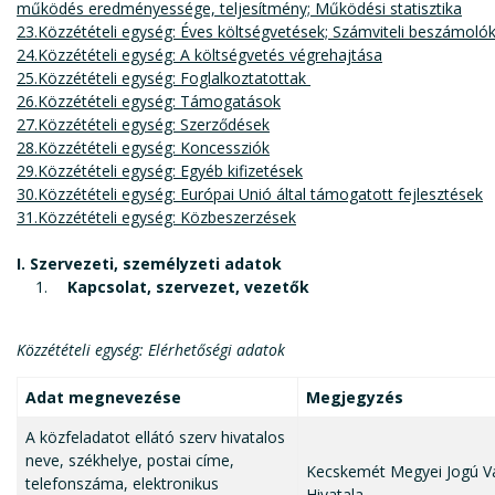
működés eredményessége, teljesítmény; Működési statisztika
23.Közzétételi egység: Éves költségvetések; Számviteli beszámoló
24.Közzétételi egység: A költségvetés végrehajtása
25.Közzétételi egység: Foglalkoztatottak
26.Közzétételi egység: Támogatások
27.Közzétételi egység: Szerződések
28.Közzétételi egység: Koncessziók
29.Közzétételi egység: Egyéb kifizetések
30.Közzétételi egység: Európai Unió által támogatott fejlesztések
31.Közzétételi egység: Közbeszerzések
I. Szervezeti, személyzeti adatok
Kapcsolat, szervezet, vezetők
Közzétételi egység: Elérhetőségi adatok
Adat megnevezése
Megjegyzés
A közfeladatot ellátó szerv hivatalos
neve, székhelye, postai címe,
Kecskemét Megyei Jogú Vá
telefonszáma, elektronikus
Hivatala