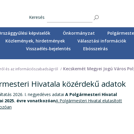
Keresés
Országgyűlési képviselők
Önkormányzat
Polgármester
Közlemények, hirdetmények
Választási információk
Visszaélés-bejelentés
Ebösszeírás
Kecskemét Megyei Jogú Város Pol
gról és az információszabadságról
rmesteri Hivatala közérdekű adatok
áltatás 2026. I. negyedéves adatai
A Polgármesteri Hivatal
ai 2025. évre vonatkozóan
A Polgármesteri Hivatal elutasított
kozóan