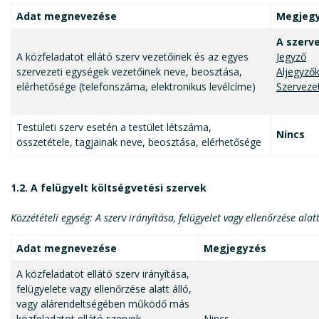
Adat megnevezése
Megjeg
A szerv
A közfeladatot ellátó szerv vezetőinek és az egyes
Jegyző
szervezeti egységek vezetőinek neve, beosztása,
Aljegyző
elérhetősége (telefonszáma, elektronikus levélcíme)
Szerveze
Testületi szerv esetén a testület létszáma,
Nincs
összetétele, tagjainak neve, beosztása, elérhetősége
1.2. A felügyelt költségvetési szervek
Közzétételi egység: A szerv irányítása, felügyelet vagy ellenőrzése al
Adat megnevezése
Megjegyzés
A közfeladatot ellátó szerv irányítása,
felügyelete vagy ellenőrzése alatt álló,
vagy alárendeltségében működő más
közfeladatot ellátó szervek
Nincs