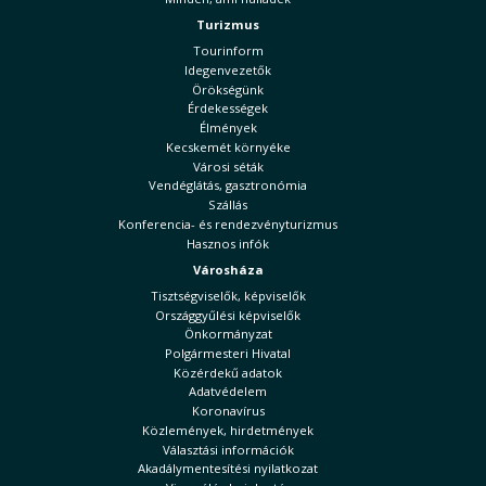
Turizmus
Tourinform
Idegenvezetők
Örökségünk
Érdekességek
Élmények
Kecskemét környéke
Városi séták
Vendéglátás, gasztronómia
Szállás
Konferencia- és rendezvényturizmus
Hasznos infók
Városháza
Tisztségviselők, képviselők
Országgyűlési képviselők
Önkormányzat
Polgármesteri Hivatal
Közérdekű adatok
Adatvédelem
Koronavírus
Közlemények, hirdetmények
Választási információk
Akadálymentesítési nyilatkozat