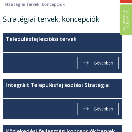
Stratégiai tervek, koncepciók
I
K
V
Á
L
A
S
Z
T
Á
S
I
N
F
O
R
M
Á
C
I
Ó
Stratégiai tervek, koncepciók
Településfejlesztési tervek
Bővebben
Integrált Településfejlesztési Stratégia
Bővebben
Közlekedési fejlesztési koncepciók/tervek