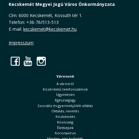
Kecskemét Megyei Jogú Város Önkormányzata
Cím: 6000 Kecskemét, Kossuth tér 1.
Telefon: +36-76/513-513
E-mail:
kecskemet@kecskemet.hu
Impresszum
Facebook
YouTube
Instagram
Városunk
A városról
Közérdekű telefonszámok
Ügyintézés
Egészségügy
Szociális és gyermekjóléti ellátás
Oktatás, nevelés
Közlekedés
Közösség
Életképek
Koronavírus
Minden, ami hulladék