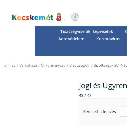
Ugrás
a
tartalomra
Kecskemét Város Honlapja
Tisztségviselők, képviselők
Adatvédelem
Koronavírus
Címlap
Városháza
Önkormányzat
Bizottságok
Bizottságok 2014-2
Jogi és Ügyre
43 / 43
Keresett kifejezés