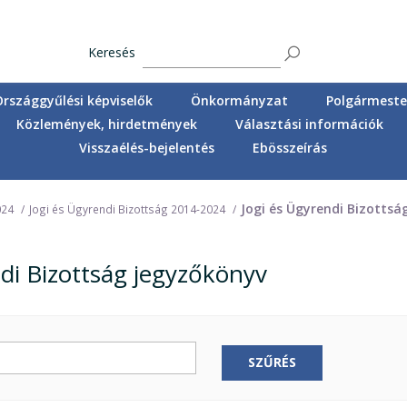
Keresés
Országgyűlési képviselők
Önkormányzat
Polgármester
Közlemények, hirdetmények
Választási információk
Visszaélés-bejelentés
Ebösszeírás
Jogi és Ügyrendi Bizottsá
024
Jogi és Ügyrendi Bizottság 2014-2024
ndi Bizottság jegyzőkönyv
SZŰRÉS