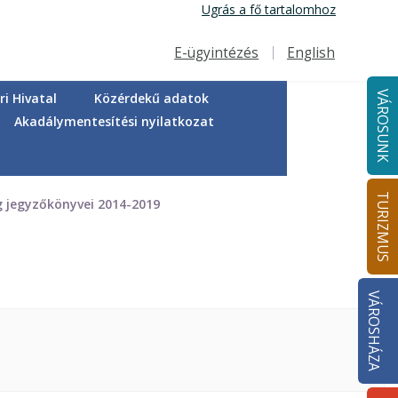
Ugrás a fő tartalomhoz
E-ügyintézés
English
Felső navigáció
VÁROSUNK
i Hivatal
Közérdekű adatok
Akadálymentesítési nyilatkozat
TURIZMUS
g jegyzőkönyvei 2014-2019
VÁROSHÁZA