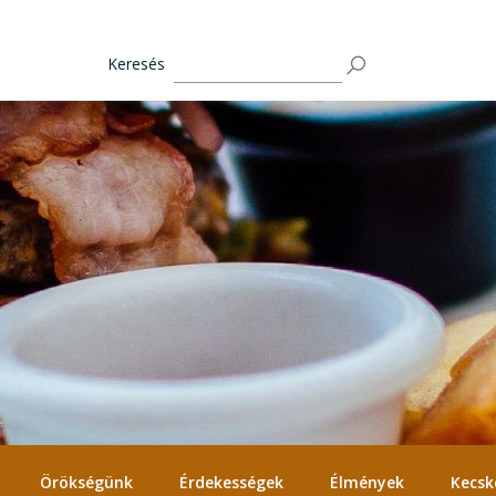
Keresés
Örökségünk
Érdekességek
Élmények
Kecsk