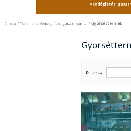
Vendéglátás, gasz
Gyorséttermek
Címlap
Turizmus
Vendéglátás, gasztronómia
Gyorsétter
Gyorsétter
Kulcsszó