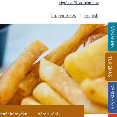
Ugrás a fő tartalomhoz
E-ügyintézés
English
Felső navigáció
VÁROSUNK
TURIZMUS
VÁROSHÁZA
emét környéke
Városi séták