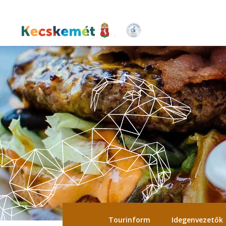
Ugrás
a
tartalomra
Kecskemét Város Honlapja
Tourinform
Idegenvezetők