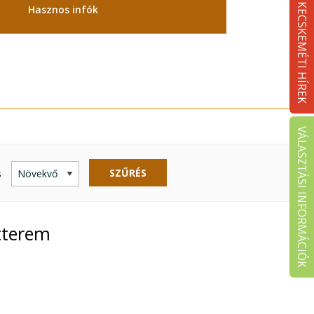
KECSKEMÉTI HÍREK
Hasznos infók
VÁLASZTÁSI INFORMÁCIÓK
SZŰRÉS
s
tterem