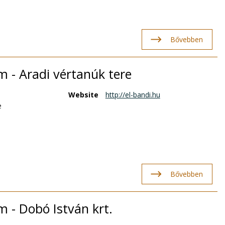
Bővebben
m - Aradi vértanúk tere
Website
http://el-bandi.hu
e
Bővebben
m - Dobó István krt.