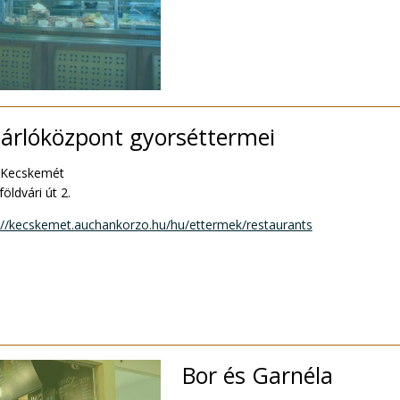
árlóközpont gyorséttermei
 Kecskemét
öldvári út 2.
://kecskemet.auchankorzo.hu/hu/ettermek/restaurants
Bor és Garnéla