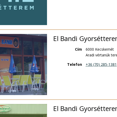
El Bandi Gyorséttere
Cím
6000 Kecskemét
Aradi vértanúk ter
Telefon
+36 (70) 285-1381
El Bandi Gyorséttere