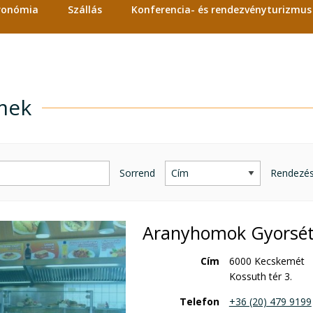
tronómia
Szállás
Konferencia- és rendezvényturizmus
mek
mek
Sorrend
Rendezé
Aranyhomok Gyorsé
Cím
6000 Kecskemét
Kossuth tér 3.
Telefon
+36 (20) 479 9199