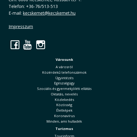
Telefon: +36-76/513-513
E-mail:
kecskemet@kecskemet.hu
Impresszum
Facebook
YouTube
Instagram
Városunk
A városról
Közérdekű telefonszámok
Ügyintézés
Egészségügy
Szociális és gyermekjóléti ellátás
Oktatás, nevelés
Közlekedés
Közösség
Életképek
Koronavírus
Minden, ami hulladék
Turizmus
Tourinform