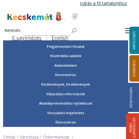
Ugrás
Ugrás a fő tartalomhoz
a
tartalomra
Tisztségviselők, képviselők
Kecskemét Város Honlapja
Országgyűlési képviselők
Keresés
Men
VÁROSUNK
Önkormányzat
E-ügyintézés
English
Felső navigáció
Polgármesteri Hivatal
Közérdekű adatok
TURIZMUS
Adatvédelem
Koronavírus
Közlemények, hirdetmények
VÁROSHÁZA
Választási információk
Akadálymentesítési nyilatkozat
Visszaélés-bejelentés
K
E
C
S
K
E
M
É
T
I
Í
R
E
Ebösszeírás
H
K
Címlap
Városháza
Önkormányzat