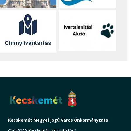
Kecskemét Megyei Jogú Város Önkormányzata
Cím: 6000 Kecskemét, Kossuth tér 1.