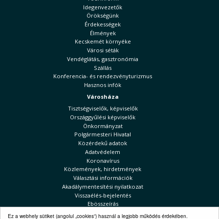
Idegenvezetők
Örökségünk
Érdekességek
Élmények
Kecskemét környéke
Városi séták
Vendéglátás, gasztronómia
Szállás
Konferencia- és rendezvényturizmus
Hasznos infók
Városháza
Tisztségviselők, képviselők
Országgyűlési képviselők
Önkormányzat
Polgármesteri Hivatal
Közérdekű adatok
Adatvédelem
Koronavírus
Közlemények, hirdetmények
Választási információk
Akadálymentesítési nyilatkozat
Visszaélés-bejelentés
Ebösszeírás
Kecskeméti Hírek
Ez a webhely sütiket (angolul „cookies”) használ a legjobb működés érdekében.