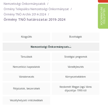
Nemzetiségi Önkormányzatok
I
K
Örmény Települési Nemzetiségi Önkormányzat
V
Á
L
A
S
Z
T
Á
S
I
N
F
O
R
M
Á
C
I
Ó
Örmény TNÖ Archív 2014-2024
Örmény TNÖ határozatai 2019-2024
Közgyűlés
Bizottságok
Nemzetiségi Önkormányzatok
Társulások
Stratégiai programok
Nemzetközi kapcsolatok
Városfejlesztés
Várostervezés
Környezetvédelem
Kecskemét Megyei Jogú Város
Pályázatok, beszerzések
díjazottjai 1990-től
Veszélyhelyzeti intézkedések