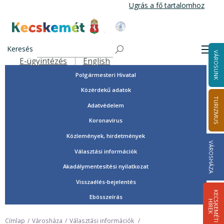
Ugrás
Ugrás a fő tartalomhoz
a
tartalomra
Tisztségviselők, képviselők
Kecskemét Város Honlapja
Országgyűlési képviselők
Keresés
Men
VÁROSUNK
Önkormányzat
E-ügyintézés
English
Felső navigáció
Polgármesteri Hivatal
Közérdekű adatok
TURIZMUS
Adatvédelem
Koronavírus
Közlemények, hirdetmények
VÁROSHÁZA
Választási információk
Akadálymentesítési nyilatkozat
Visszaélés-bejelentés
K
E
C
S
K
E
M
É
T
I
Í
R
E
Ebösszeírás
H
K
Címlap
Városháza
Választási információk