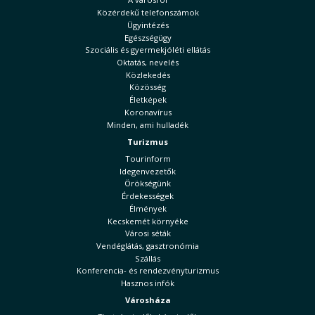
Közérdekű telefonszámok
Ügyintézés
Egészségügy
Szociális és gyermekjóléti ellátás
Oktatás, nevelés
Közlekedés
Közösség
Életképek
Koronavírus
Minden, ami hulladék
Turizmus
Tourinform
Idegenvezetők
Örökségünk
Érdekességek
Élmények
Kecskemét környéke
Városi séták
Vendéglátás, gasztronómia
Szállás
Konferencia- és rendezvényturizmus
Hasznos infók
Városháza