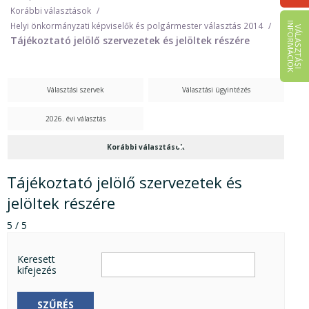
Korábbi választások
I
K
Helyi önkormányzati képviselők és polgármester választás 2014
V
Á
L
A
S
Z
T
Á
S
I
N
F
O
R
M
Á
C
I
Ó
Tájékoztató jelölő szervezetek és jelöltek részére
Választási szervek
Választási ügyintézés
2026. évi választás
Korábbi választások
Tájékoztató jelölő szervezetek és
jelöltek részére
5 / 5
Keresett
kifejezés
SZŰRÉS