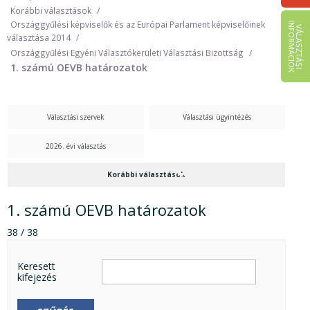
Korábbi választások
Országgyűlési képviselők és az Európai Parlament képviselőinek
I
K
V
Á
L
A
S
Z
T
Á
S
I
N
F
O
R
M
Á
C
I
Ó
választása 2014
Országgyűlési Egyéni Választókerületi Választási Bizottság
1. számú OEVB határozatok
Választási szervek
Választási ügyintézés
2026. évi választás
Korábbi választások
1. számú OEVB határozatok
38 / 38
Keresett
kifejezés