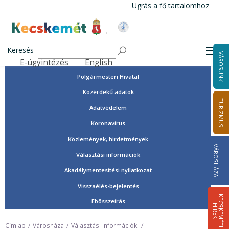
Ugrás
Ugrás a fő tartalomhoz
a
tartalomra
Tisztségviselők, képviselők
Kecskemét Város Honlapja
Országgyűlési képviselők
Keresés
Men
VÁROSUNK
Önkormányzat
E-ügyintézés
English
Felső navigáció
Polgármesteri Hivatal
Közérdekű adatok
TURIZMUS
Adatvédelem
Koronavírus
Közlemények, hirdetmények
VÁROSHÁZA
Választási információk
Akadálymentesítési nyilatkozat
Visszaélés-bejelentés
K
E
C
S
K
E
M
É
T
I
Í
R
E
Ebösszeírás
H
K
Címlap
Városháza
Választási információk