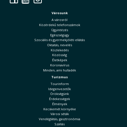
Városunk
A városról
Közérdekű telefonszámok
Ügyintézés
Egészségügy
Szociális és gyermekjóléti ellátás
Oktatás, nevelés
Közlekedés
Közösség
Életképek
Koronavírus
Minden, ami hulladék
Turizmus
Tourinform
Idegenvezetők
Örökségünk
Érdekességek
Élmények
Kecskemét környéke
Városi séták
Vendéglátás, gasztronómia
Szállás