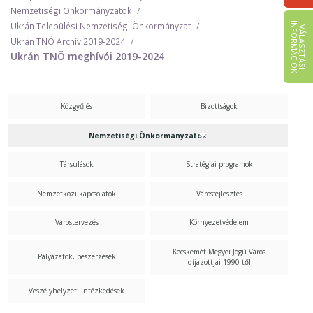
Nemzetiségi Önkormányzatok
I
K
Ukrán Települési Nemzetiségi Önkormányzat
V
Á
L
A
S
Z
T
Á
S
I
N
F
O
R
M
Á
C
I
Ó
Ukrán TNÖ Archív 2019-2024
Ukrán TNÖ meghívói 2019-2024
Közgyűlés
Bizottságok
Nemzetiségi Önkormányzatok
Társulások
Stratégiai programok
Nemzetközi kapcsolatok
Városfejlesztés
Várostervezés
Környezetvédelem
Kecskemét Megyei Jogú Város
Pályázatok, beszerzések
díjazottjai 1990-től
Veszélyhelyzeti intézkedések