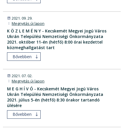
2021. 09. 29.
Megnyitás új lapon
K Ö Z L E M É N Y - Kecskemét Megyei Jogú Város
Ukrán Települési Nemzetiségi Önkormányzata
2021. október 11-én (hétfő) 8:00 órai kezdettel
közmeghallgatást tart
Bővebben
2021. 07. 02.
Megnyitás új lapon
M E G H Í V Ó - Kecskemét Megyei Jogú Város
Ukrán Települési Nemzetiségi Önkormányzata
2021. július 5-én (hétfő) 8:30 órakor tartandó
ülésére
Bővebben