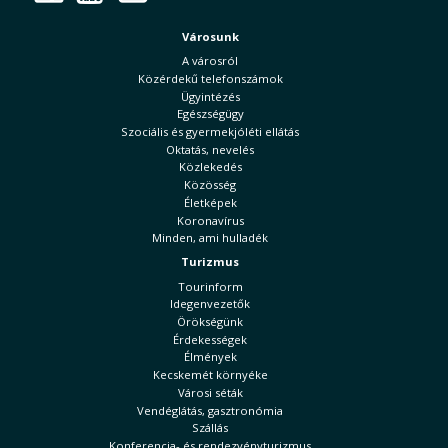
Városunk
A városról
Közérdekű telefonszámok
Ügyintézés
Egészségügy
Szociális és gyermekjóléti ellátás
Oktatás, nevelés
Közlekedés
Közösség
Életképek
Koronavírus
Minden, ami hulladék
Turizmus
Tourinform
Idegenvezetők
Örökségünk
Érdekességek
Élmények
Kecskemét környéke
Városi séták
Vendéglátás, gasztronómia
Szállás
Konferencia- és rendezvényturizmus