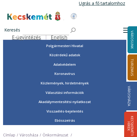
Ugrás
Ugrás a fő tartalomhoz
a
tartalomra
Tisztségviselők, képviselők
Kecskemét Város Honlapja
Országgyűlési képviselők
Keresés
Men
VÁROSUNK
Önkormányzat
E-ügyintézés
English
Felső navigáció
Polgármesteri Hivatal
Közérdekű adatok
TURIZMUS
Adatvédelem
Koronavírus
Közlemények, hirdetmények
VÁROSHÁZA
Választási információk
Akadálymentesítési nyilatkozat
Visszaélés-bejelentés
K
E
C
S
K
E
M
É
T
I
Í
R
E
Ebösszeírás
H
K
Címlap
Városháza
Önkormányzat