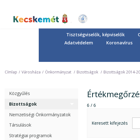
Ugrás
a
tartalomra
Kecskemét Város Honlapja
Tisztségviselők, képviselők
Adatvédelem
Koronavírus
Címlap
Városháza
Önkormányzat
Bizottságok
Bizottságok 2014-2
Értékmegőrzés
Közgyűlés
Bizottságok
6 / 6
Nemzetiségi Önkormányzatok
Keresett kifejezés
Társulások
Stratégiai programok