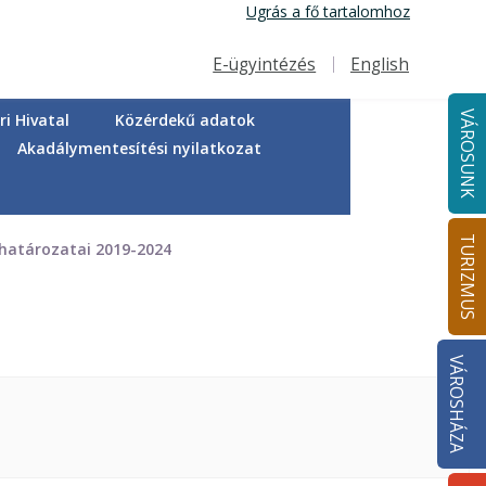
Ugrás a fő tartalomhoz
E-ügyintézés
English
Felső navigáció
VÁROSUNK
i Hivatal
Közérdekű adatok
Akadálymentesítési nyilatkozat
TURIZMUS
határozatai 2019-2024
VÁROSHÁZA