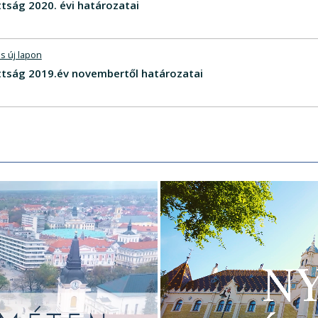
tság 2020. évi határozatai
s új lapon
ttság 2019.év novembertől határozatai