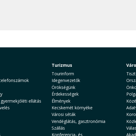
Turizmus
Vár
Tourinform
Tiszt
telefonszámok
Idegenvezetők
Orsz
Örökségünk
Önko
y
Érdekességek
Polg
 gyermekjóléti ellátás
Élmények
Közé
velés
Kecskemét környéke
Adat
Városi séták
Koro
Vendéglátás, gasztronómia
Közl
Szállás
Vála
s
Konferencia- és
Akad