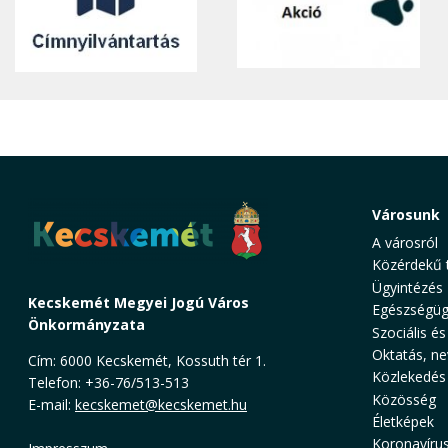
Városunk
A városról
Közérdekű 
Ügyintézés
Kecskemét Megyei Jogú Város
Egészségüg
Önkormányzata
Szociális és
Oktatás, ne
Cím: 6000 Kecskemét, Kossuth tér 1.
Közlekedés
Telefon: +36-76/513-513
Közösség
E-mail:
kecskemet@kecskemet.hu
Életképek
Koronavíru