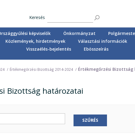
Keresés
Országgyűlési képviselők
Önkormányzat
Polgármester
Közlemények, hirdetmények
Választási információk
Visszaélés-bejelentés
Ebösszeírás
Értékmegőrzési Bizottság 
024
Értékmegőrzési Bizottság 2014-2024
i Bizottság határozatai
SZŰRÉS