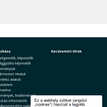
osháza
Kecskeméti Hírek
ségviselők, képviselők
ággyűlési képviselők
rmányzat
ármesteri Hivatal
rdekű adatok
védelem
navírus
emények, hirdetmények
Ez a webhely sütiket (angolul
sztási információk
„cookies”) használ a legjobb
álymentesítési nyilatkozat