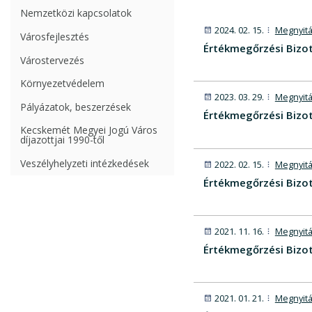
Nemzetközi kapcsolatok
2024. 02. 15.
Megnyitá
Városfejlesztés
Értékmegőrzési Bizot
Várostervezés
Környezetvédelem
2023. 03. 29.
Megnyitá
Pályázatok, beszerzések
Értékmegőrzési Bizot
Kecskemét Megyei Jogú Város
díjazottjai 1990-től
Veszélyhelyzeti intézkedések
2022. 02. 15.
Megnyitá
Értékmegőrzési Bizot
2021. 11. 16.
Megnyitá
Értékmegőrzési Bizot
2021. 01. 21.
Megnyitá