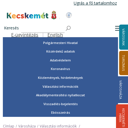
Ugrás
Ugrás a fő tartalomhoz
a
tartalomra
Tisztségviselők, képviselők
Kecskemét Város Honlapja
Országgyűlési képviselők
Keresés
Men
VÁROSUNK
Önkormányzat
E-ügyintézés
English
Felső navigáció
Polgármesteri Hivatal
Közérdekű adatok
TURIZMUS
Adatvédelem
Koronavírus
Közlemények, hirdetmények
VÁROSHÁZA
Választási információk
Akadálymentesítési nyilatkozat
Visszaélés-bejelentés
K
E
C
S
K
E
M
É
T
I
Í
R
E
Ebösszeírás
H
K
Címlap
Városháza
Választási információk