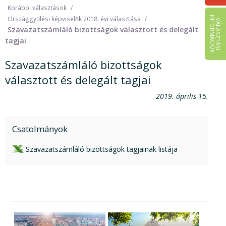
Korábbi választások
I
K
Országgyűlési képviselők 2018. évi választása
V
Á
L
A
S
Z
T
Á
S
I
N
F
O
R
M
Á
C
I
Ó
Szavazatszámláló bizottságok választott és delegált
tagjai
Szavazatszámláló bizottságok
választott és delegált tagjai
2019. április 15.
Csatolmányok
xls csatolmány:
Szavazatszámláló bizottságok tagjainak listája