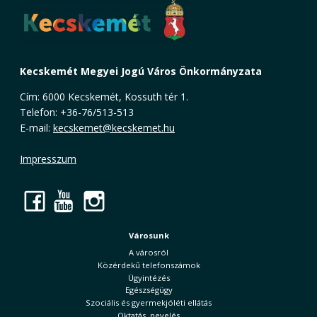
Kecskemét Megyei Jogú Város Önkormányzata
Cím: 6000 Kecskemét, Kossuth tér 1.
Telefon: +36-76/513-513
E-mail:
kecskemet@kecskemet.hu
Impresszum
Facebook
YouTube
Instagram
Városunk
A városról
Közérdekű telefonszámok
Ügyintézés
Egészségügy
Szociális és gyermekjóléti ellátás
Oktatás, nevelés