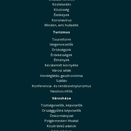
Közlekedés
Közösség
Életképek
Koronavírus
Minden, ami hulladék
Turizmus
Tourinform
Idegenvezetők
Örökségünk
Érdekességek
Élmények
Kecskemét környéke
Városi séták
Vendéglátás, gasztronómia
Szállás
Konferencia- és rendezvényturizmus
Hasznos infók
Városháza
Tisztségviselők, képviselők
Országgyűlési képviselők
Önkormányzat
Polgármesteri Hivatal
Közérdekű adatok