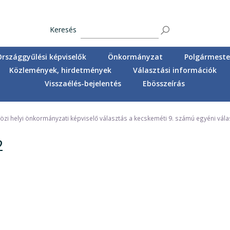
Keresés
Országgyűlési képviselők
Önkormányzat
Polgármester
Közlemények, hirdetmények
Választási információk
Visszaélés-bejelentés
Ebösszeírás
özi helyi önkormányzati képviselő választás a kecskeméti 9. számú egyéni vál
2