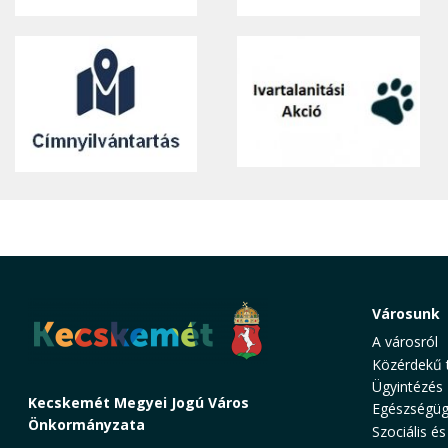
Városunk
A városról
Közérdekű 
Ügyintézés
Kecskemét Megyei Jogú Város
Egészségüg
Önkormányzata
Szociális és