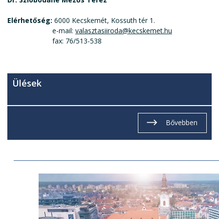
Elérhetőség:
6000 Kecskemét, Kossuth tér 1.
e-mail:
valasztasiiroda@kecskemet.hu
fax: 76/513-538
Ülések
Bővebben