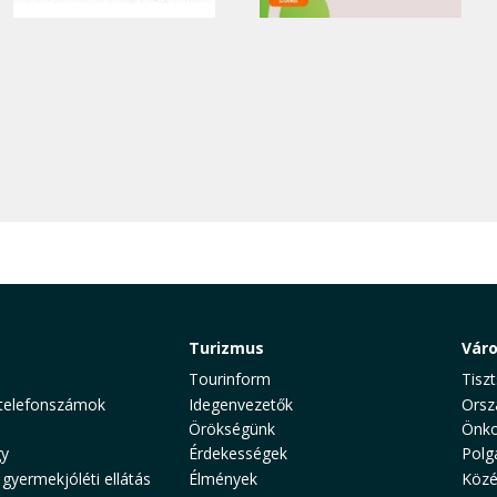
Turizmus
Vár
Tourinform
Tiszt
telefonszámok
Idegenvezetők
Orsz
Örökségünk
Önko
y
Érdekességek
Polg
 gyermekjóléti ellátás
Élmények
Közé