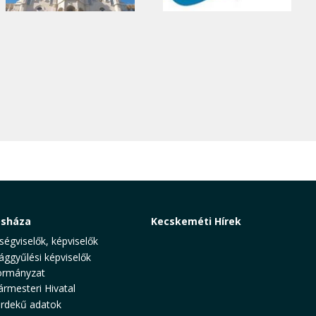
osháza
Kecskeméti Hírek
ségviselők, képviselők
ággyűlési képviselők
rmányzat
ármesteri Hivatal
rdekű adatok