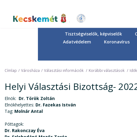
Ugrás
a
tartalomra
Kecskemét Város Honlapja
Tisztségviselők, képviselők
Adatvédelem
Koronavírus
Címlap
Városháza
Választási információk
Korábbi választások
Idők
Helyi Választási Bizottság- 202
Elnök:
Dr. Török Zoltán
Elnökhelyettes:
Dr. Fazekas István
Tag:
Molnár Antal
Póttagok:
Dr. Rakonczay Éva
Dr. Szlobodáné Mezős Teréz