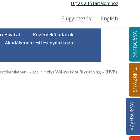
Ugrás a fő tartalomhoz
E-ügyintézés
English
Felső navigáció
VÁROSUNK
i Hivatal
Közérdekű adatok
Akadálymentesítési nyilatkozat
TURIZMUS
Helyi Választási Bizottság - (HVB)
asztókerületben - 2022
VÁROSHÁZA