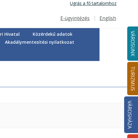
Ugrás a fő tartalomhoz
E-ügyintézés
English
Felső navigáció
VÁROSUNK
i Hivatal
Közérdekű adatok
Akadálymentesítési nyilatkozat
TURIZMUS
VÁROSHÁZA