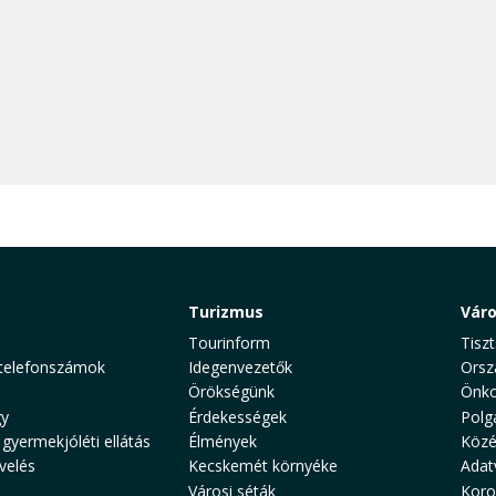
Turizmus
Vár
Tourinform
Tiszt
telefonszámok
Idegenvezetők
Orsz
Örökségünk
Önko
y
Érdekességek
Polg
 gyermekjóléti ellátás
Élmények
Közé
velés
Kecskemét környéke
Adat
Városi séták
Koro