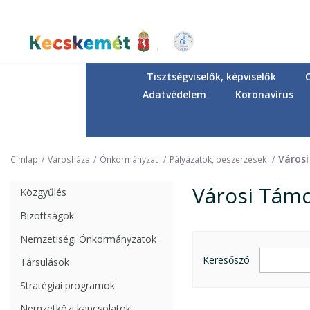
Ugrás
a
tartalomra
Kecskemét Város Honlapja
Tisztségviselők, képviselők
Adatvédelem
Koronavírus
Város
Címlap
Városháza
Önkormányzat
Pályázatok, beszerzések
Városi Tám
Közgyűlés
Bizottságok
Városi Támogatási Program
Nemzetiségi Önkormányzatok
Keresőszó
Társulások
Stratégiai programok
Nemzetközi kapcsolatok