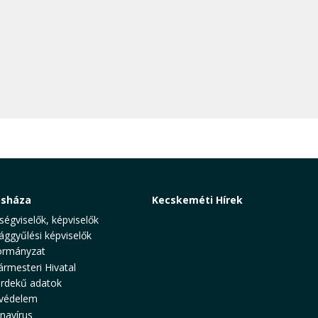
osháza
Kecskeméti Hírek
ségviselők, képviselők
ággyűlési képviselők
rmányzat
ármesteri Hivatal
rdekű adatok
védelem
navírus