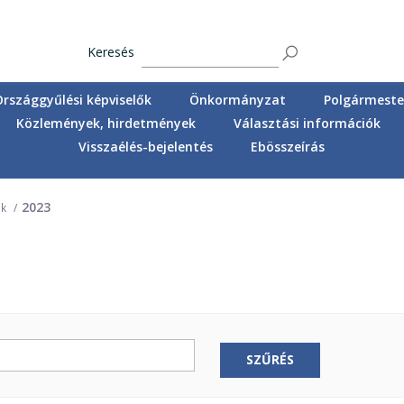
Keresés
Országgyűlési képviselők
Önkormányzat
Polgármester
Közlemények, hirdetmények
Választási információk
Visszaélés-bejelentés
Ebösszeírás
2023
ok
SZŰRÉS