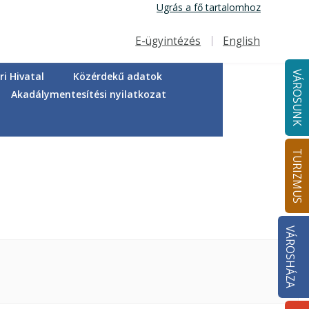
Ugrás a fő tartalomhoz
E-ügyintézés
English
Felső navigáció
VÁROSUNK
i Hivatal
Közérdekű adatok
Akadálymentesítési nyilatkozat
TURIZMUS
VÁROSHÁZA