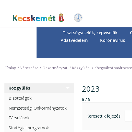
Ugrás
a
tartalomra
Kecskemét Város Honlapja
Tisztségviselők, képviselők
Adatvédelem
Koronavírus
Címlap
Városháza
Önkormányzat
Közgyűlés
Közgyűlési határozat
2023
Közgyűlés
Bizottságok
8 / 8
Nemzetiségi Önkormányzatok
Keresett kifejezés
Társulások
Stratégiai programok