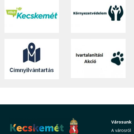
Városunk
A városról