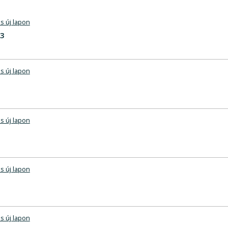
s új lapon
23
s új lapon
s új lapon
s új lapon
s új lapon