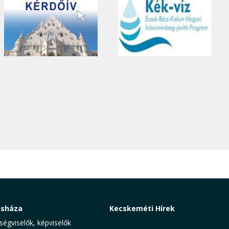
osháza
Kecskeméti Hírek
ségviselők, képviselők