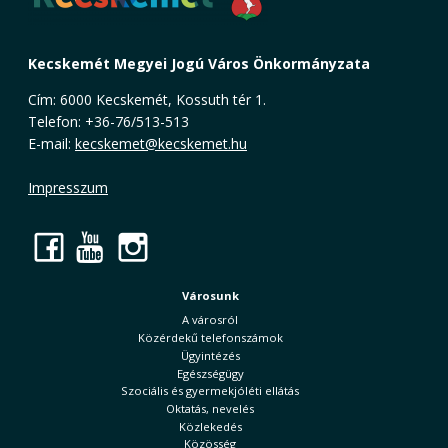
Kecskemét Megyei Jogú Város Önkormányzata
Cím: 6000 Kecskemét, Kossuth tér 1.
Telefon: +36-76/513-513
E-mail:
kecskemet@kecskemet.hu
Impresszum
Facebook
YouTube
Instagram
Városunk
A városról
Közérdekű telefonszámok
Ügyintézés
Egészségügy
Szociális és gyermekjóléti ellátás
Oktatás, nevelés
Közlekedés
Közösség