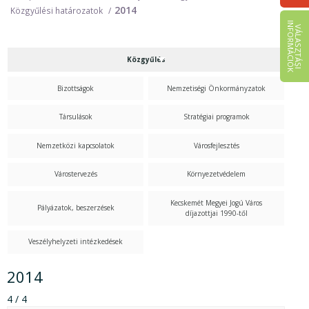
2014
Közgyűlési határozatok
I
K
V
Á
L
A
S
Z
T
Á
S
I
N
F
O
R
M
Á
C
I
Ó
Közgyűlés
Bizottságok
Nemzetiségi Önkormányzatok
Társulások
Stratégiai programok
Nemzetközi kapcsolatok
Városfejlesztés
Várostervezés
Környezetvédelem
Kecskemét Megyei Jogú Város
Pályázatok, beszerzések
díjazottjai 1990-től
Veszélyhelyzeti intézkedések
2014
4 / 4