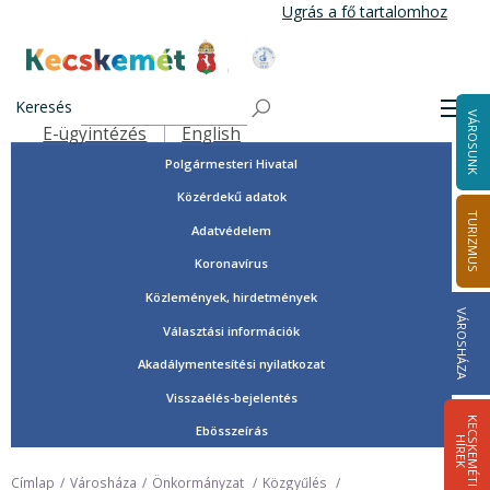
Ugrás
Ugrás a fő tartalomhoz
a
tartalomra
Tisztségviselők, képviselők
Kecskemét Város Honlapja
Országgyűlési képviselők
Keresés
Men
VÁROSUNK
Önkormányzat
E-ügyintézés
English
Felső navigáció
Polgármesteri Hivatal
Közérdekű adatok
TURIZMUS
Adatvédelem
Koronavírus
Közlemények, hirdetmények
VÁROSHÁZA
Választási információk
Akadálymentesítési nyilatkozat
Visszaélés-bejelentés
K
E
C
S
K
E
M
É
T
I
Í
R
E
Ebösszeírás
H
K
Címlap
Városháza
Önkormányzat
Közgyűlés