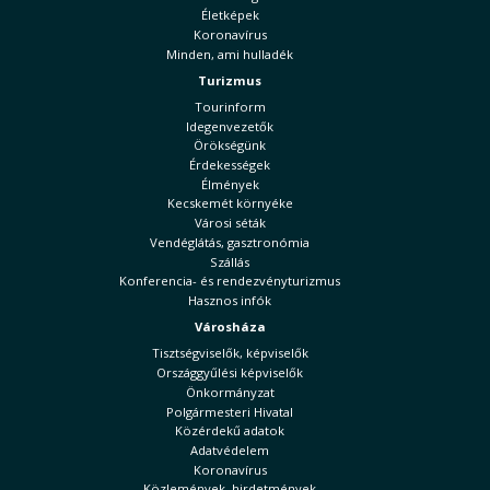
Életképek
Koronavírus
Minden, ami hulladék
Turizmus
Tourinform
Idegenvezetők
Örökségünk
Érdekességek
Élmények
Kecskemét környéke
Városi séták
Vendéglátás, gasztronómia
Szállás
Konferencia- és rendezvényturizmus
Hasznos infók
Városháza
Tisztségviselők, képviselők
Országgyűlési képviselők
Önkormányzat
Polgármesteri Hivatal
Közérdekű adatok
Adatvédelem
Koronavírus
Közlemények, hirdetmények