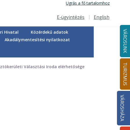
Ugrás a fő tartalomhoz
E-ügyintézés
English
Felső navigáció
VÁROSUNK
i Hivatal
Közérdekű adatok
Akadálymentesítési nyilatkozat
TURIZMUS
ztókerületi Választási Iroda elérhetősége
VÁROSHÁZA