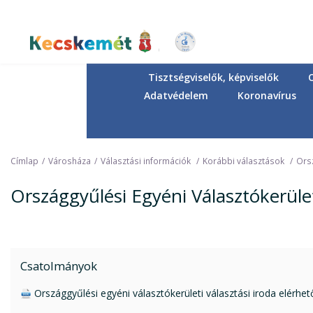
Ugrás
a
tartalomra
Kecskemét Város Honlapja
Tisztségviselők, képviselők
Adatvédelem
Koronavírus
Címlap
Városháza
Választási információk
Korábbi választások
Orsz
Országgyűlési Egyéni Választókerület
Csatolmányok
doc csatolmány:
Országgyűlési egyéni választókerületi választási iroda elérhe