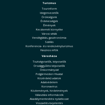
Turizmus
Tourinform
Idegenvezetők
Örökségünk
Érdekességek
Élmények
Kecskemét környéke
Városi séták
Vendéglátás, gasztronómia
Szállás
Konferencia- és rendezvényturizmus
Hasznos infók
Városháza
Tisztségviselők, képviselők
Országgyűlési képviselők
Önkormányzat
Polgármesteri Hivatal
Közérdekű adatok
Adatvédelem
Koronavírus
Közlemények, hirdetmények
Választási információk
Akadálymentesítési nyilatkozat
Visszaélés-bejelentés