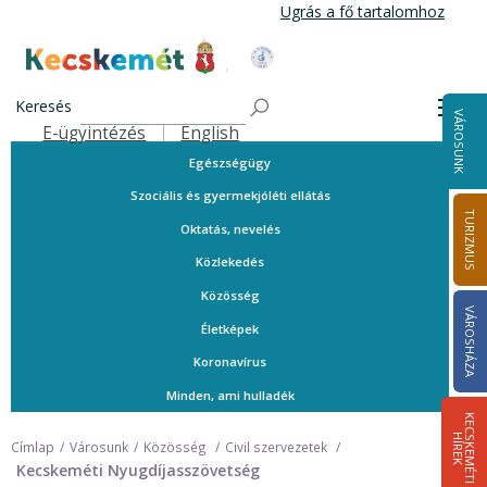
Ugrás
Ugrás a fő tartalomhoz
a
tartalomra
A városról
Kecskemét Város Honlapja
Közérdekű telefonszámok
Keresés
Men
VÁROSUNK
Ügyintézés
E-ügyintézés
English
Felső navigáció
Egészségügy
Szociális és gyermekjóléti ellátás
TURIZMUS
Oktatás, nevelés
Közlekedés
Közösség
VÁROSHÁZA
Életképek
Koronavírus
Minden, ami hulladék
K
E
C
S
K
E
M
É
T
I
Í
R
E
H
K
Címlap
Városunk
Közösség
Civil szervezetek
Kecskeméti Nyugdíjasszövetség