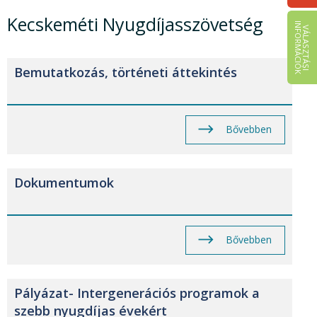
Kecskeméti Nyugdíjasszövetség
I
K
V
Á
L
A
S
Z
T
Á
S
I
N
F
O
R
M
Á
C
I
Ó
Bemutatkozás, történeti áttekintés
Bővebben
Dokumentumok
Bővebben
Pályázat- Intergenerációs programok a
szebb nyugdíjas évekért