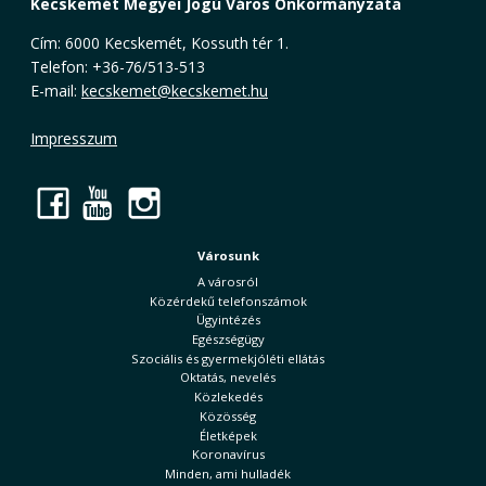
Kecskemét Megyei Jogú Város Önkormányzata
Cím: 6000 Kecskemét, Kossuth tér 1.
Telefon: +36-76/513-513
E-mail:
kecskemet@kecskemet.hu
Impresszum
Facebook
YouTube
Instagram
Városunk
A városról
Közérdekű telefonszámok
Ügyintézés
Egészségügy
Szociális és gyermekjóléti ellátás
Oktatás, nevelés
Közlekedés
Közösség
Életképek
Koronavírus
Minden, ami hulladék