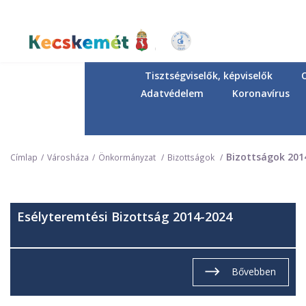
Ugrás
a
tartalomra
Kecskemét Város Honlapja
Tisztségviselők, képviselők
Adatvédelem
Koronavírus
Bizottságok 201
Címlap
Városháza
Önkormányzat
Bizottságok
Esélyteremtési Bizottság 2014-2024
Bővebben