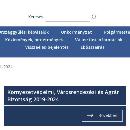
Keresés
Országgyűlési képviselők
Önkormányzat
Polgármester
Közlemények, hirdetmények
Választási információk
Visszaélés-bejelentés
Ebösszeírás
4-2024
Környezetvédelmi, Városrendezési és Agrár
Bizottság 2019-2024
Bővebben