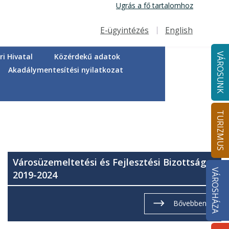
Ugrás a fő tartalomhoz
E-ügyintézés
English
Felső navigáció
VÁROSUNK
i Hivatal
Közérdekű adatok
Akadálymentesítési nyilatkozat
TURIZMUS
Városüzemeltetési és Fejlesztési Bizottság
VÁROSHÁZA
2019-2024
Bővebben