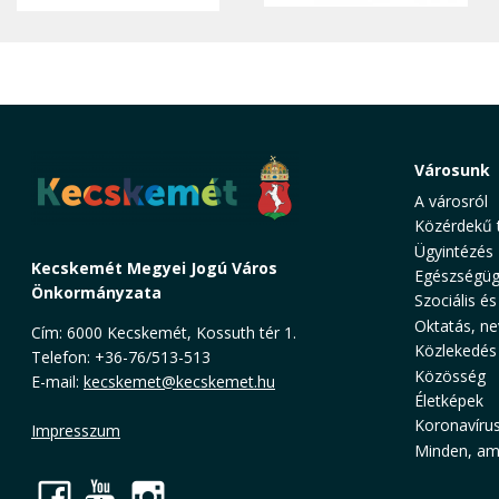
Városunk
A városról
Közérdekű 
Ügyintézés
Kecskemét Megyei Jogú Város
Egészségüg
Önkormányzata
Szociális és
Oktatás, ne
Cím: 6000 Kecskemét, Kossuth tér 1.
Közlekedés
Telefon: +36-76/513-513
Közösség
E-mail:
kecskemet@kecskemet.hu
Életképek
Koronavíru
Impresszum
Minden, ami
Facebook
YouTube
Instagram