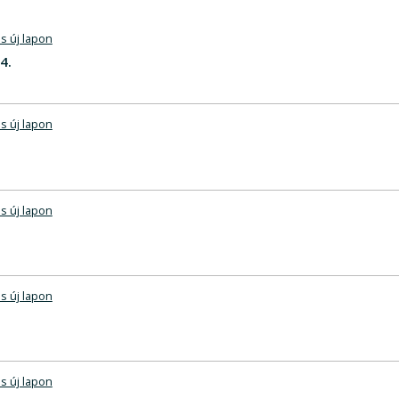
s új lapon
4.
s új lapon
s új lapon
s új lapon
s új lapon