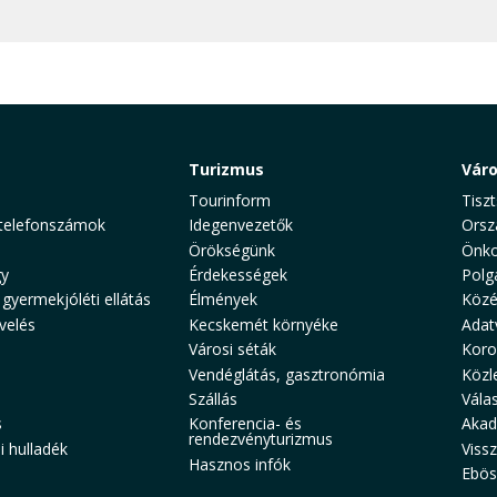
Turizmus
Vár
Tourinform
Tiszt
telefonszámok
Idegenvezetők
Orsz
Örökségünk
Önko
y
Érdekességek
Polg
 gyermekjóléti ellátás
Élmények
Közé
velés
Kecskemét környéke
Adat
Városi séták
Koro
Vendéglátás, gasztronómia
Közl
Szállás
Vála
s
Konferencia- és
Akad
rendezvényturizmus
 hulladék
Viss
Hasznos infók
Ebös