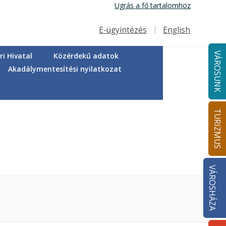
Ugrás a fő tartalomhoz
E-ügyintézés
English
Felső navigáció
VÁROSUNK
i Hivatal
Közérdekű adatok
Akadálymentesítési nyilatkozat
TURIZMUS
VÁROSHÁZA