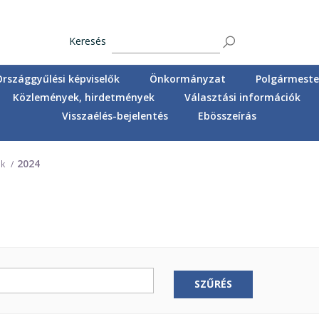
Keresés
Országgyűlési képviselők
Önkormányzat
Polgármester
Közlemények, hirdetmények
Választási információk
Visszaélés-bejelentés
Ebösszeírás
2024
ok
SZŰRÉS