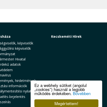
osháza
Kecskeméti Hírek
ségviselők, képviselők
ággyűlési képviselők
rmányzat
ármesteri Hivatal
rdekű adatok
védelem
navírus
emények, hirdetmények
Ez a webhely sütiket (angolul
sztási információk
„cookies”) használ a legjobb
álymentesítési nyilatkozat
működés érdekében.
Bővebben
zaélés-bejelentés
szeírás
Megértettem!