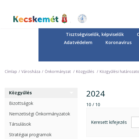
Ugrás
a
tartalomra
Kecskemét Város Honlapja
Tisztségviselők, képviselők
Adatvédelem
Koronavírus
Címlap
Városháza
Önkormányzat
Közgyűlés
Közgyűlési határozat
2024
Közgyűlés
Bizottságok
10 / 10
Nemzetiségi Önkormányzatok
Keresett kifejezés
Társulások
Stratégiai programok