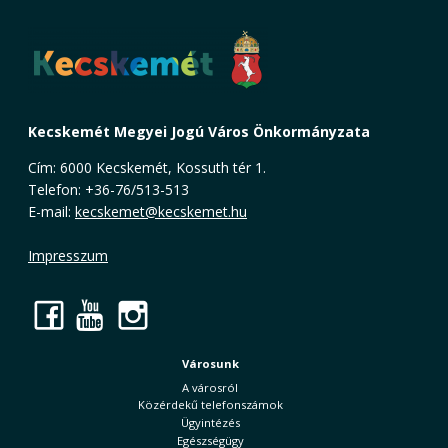
Kecskemét Megyei Jogú Város Önkormányzata
Cím: 6000 Kecskemét, Kossuth tér 1.
Telefon: +36-76/513-513
E-mail:
kecskemet@kecskemet.hu
Impresszum
Facebook
YouTube
Instagram
Városunk
A városról
Közérdekű telefonszámok
Ügyintézés
Egészségügy