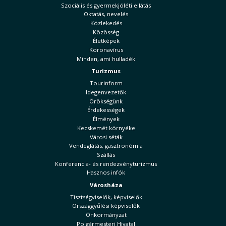
Szociális és gyermekjóléti ellátás
Oktatás, nevelés
Közlekedés
Közösség
Életképek
Koronavírus
Minden, ami hulladék
Turizmus
Tourinform
Idegenvezetők
Örökségünk
Érdekességek
Élmények
Kecskemét környéke
Városi séták
Vendéglátás, gasztronómia
Szállás
Konferencia- és rendezvényturizmus
Hasznos infók
Városháza
Tisztségviselők, képviselők
Országgyűlési képviselők
Önkormányzat
Polgármesteri Hivatal