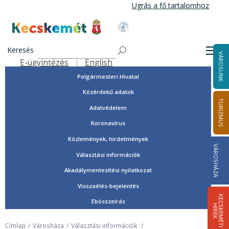
Ugrás
Ugrás a fő tartalomhoz
a
tartalomra
Tisztségviselők, képviselők
Kecskemét Város Honlapja
Országgyűlési képviselők
Keresés
Men
VÁROSUNK
Önkormányzat
E-ügyintézés
English
Felső navigáció
Polgármesteri Hivatal
Közérdekű adatok
TURIZMUS
Adatvédelem
Koronavírus
Közlemények, hirdetmények
VÁROSHÁZA
Választási információk
Akadálymentesítési nyilatkozat
Visszaélés-bejelentés
K
E
C
S
K
E
M
É
T
I
Í
R
E
Ebösszeírás
H
K
Címlap
Városháza
Választási információk