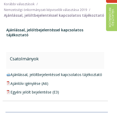
Korábbi választások
I
K
Nemzetiségi önkormányzati képviselők választása 2019
V
Á
L
A
S
Z
T
Á
S
I
N
F
O
R
M
Á
C
I
Ó
Ajánlással, jelöltbejelentéssel kapcsolatos tájékoztató
Ajánlással, jelöltbejelentéssel kapcsolatos
tájékoztató
Csatolmányok
docx csatolmány:
Ajánlással, jelöltbejelentéssel kapcsolatos tájékoztató
pdf csatolmány:
Ajánlóív igénylése (A6)
pdf csatolmány:
Egyéni jelölt bejelentése (E3)