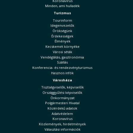
Koronavírus
Minden, ami hulladék
Turizmus
Tourinform
Idegenvezetők
Örökségünk
Érdekességek
Élmények
Kecskemét környéke
Városi séták
Vendéglátás, gasztronómia
Szállás
Konferencia- és rendezvényturizmus
Hasznos infók
Városháza
Tisztségviselők, képviselők
Országgyűlési képviselők
Önkormányzat
Polgármesteri Hivatal
Közérdekű adatok
Adatvédelem
Koronavírus
Közlemények, hirdetmények
Választási információk