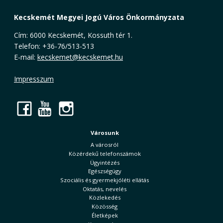
Kecskemét Megyei Jogú Város Önkormányzata
Cím: 6000 Kecskemét, Kossuth tér 1.
Telefon: +36-76/513-513
E-mail:
kecskemet@kecskemet.hu
Impresszum
Facebook
YouTube
Instagram
Városunk
A városról
Közérdekű telefonszámok
Ügyintézés
Egészségügy
Szociális és gyermekjóléti ellátás
Oktatás, nevelés
Közlekedés
Közösség
Életképek