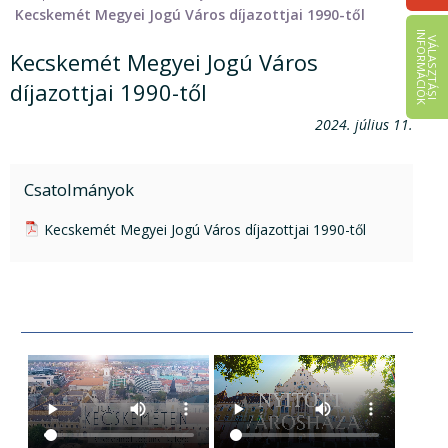
Kecskemét Megyei Jogú Város díjazottjai 1990-től
I
K
V
Á
L
A
S
Z
T
Á
S
I
N
F
O
R
M
Á
C
I
Ó
Kecskemét Megyei Jogú Város
díjazottjai 1990-től
2024. július 11.
Csatolmányok
pdf csatolmány:
Kecskemét Megyei Jogú Város díjazottjai 1990-től