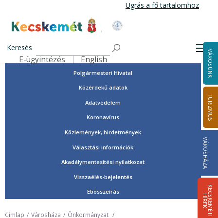
Ugrás
Ugrás a fő tartalomhoz
a
tartalomra
Tisztségviselők, képviselők
Kecskemét Város Honlapja
Országgyűlési képviselők
Keresés
Men
VÁROSUNK
Önkormányzat
E-ügyintézés
English
Felső navigáció
Polgármesteri Hivatal
Közérdekű adatok
TURIZMUS
Adatvédelem
Koronavírus
Közlemények, hirdetmények
VÁROSHÁZA
Választási információk
Akadálymentesítési nyilatkozat
Visszaélés-bejelentés
K
E
C
S
K
E
M
É
T
I
Í
R
E
Ebösszeírás
H
K
Címlap
Városháza
Önkormányzat