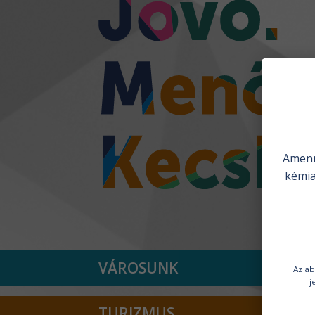
Amenn
kémia
Nyitóoldal
VÁROSUNK
Az ab
j
TURIZMUS