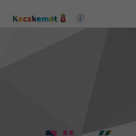
Ugrás
a
tartalomra
Kecskemét Város Honlapja