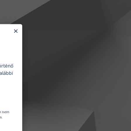
×
örténő
alábbi
en nem
n.