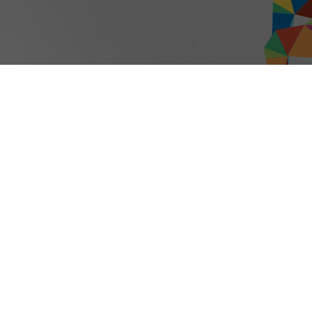
aw
Turizmus
Váro
Tourinform
Tiszt
 telefonszámok
Idegenvezetők
Orszá
s
Örökségünk
Önko
gy
Érdekességek
Polgá
s gyermekjóléti ellátás
Élmények
Közé
evelés
Kecskemét környéke
Adat
s
Városi séták
Koron
Vendéglátás, gasztronómia
Közle
Szállás
Válas
us
Konferencia- és
Akadá
rendezvényturizmus
i hulladék
Vissz
Hasznos infók
Eböss