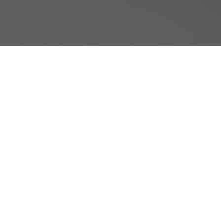
Cookie Consent plugin for the EU cookie l
Városunk
A városról
Közérdekű
Ügyintézé
Kecskemét Megyei Jogú Város
Egészségü
Önkormányzata
Szociális é
Oktatás, n
Cím: 6000 Kecskemét, Kossuth tér 1.
Közlekedé
Telefon: +36-76/513-513
Közösség
E-mail:
kecskemet@kecskemet.hu
Életképek
Koronavír
Impresszum
Minden, am
Facebook
YouTube
Instagram