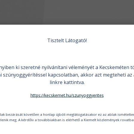
Tisztelt Látogató!
yiben ki szeretné nyilvánítani véleményét a Kecskeméten t
i szúnyoggyérítéssel kapcsolatban, akkor azt megteheti az 
linkre kattintva.
https://kecskemet.hu/szunyoggyerites
lak bezárását követően a honlap újbóli meglátogatásakor ez az ablak ismételt
elenik meg. A kérdőív a továbbiakban is elérhető a Kiemelt közlemények rovatba