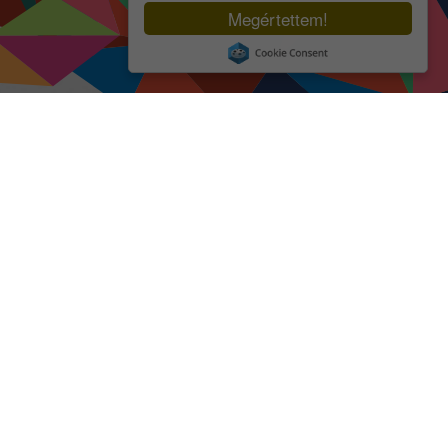
Megértettem!
sháza
Kecskeméti Hírek
ségviselők, képviselők
ggyűlési képviselők
rmányzat
rmesteri Hivatal
rdekű adatok
védelem
avírus
mények, hirdetmények
ztási információk
lymentesítési nyilatkozat
aélés-bejelentés
zeírás