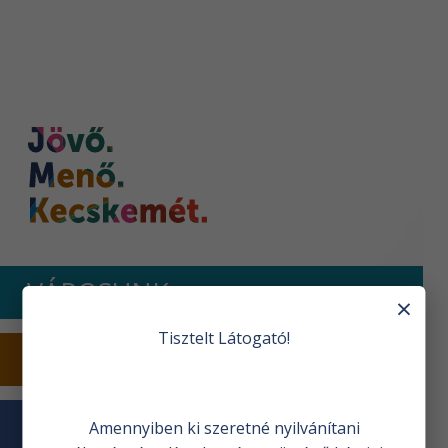
Nyitóoldal
VÁROSUNK
×
Tisztelt Látogató!
TURIZMUS
VÁROSHÁZA
Amennyiben ki szeretné nyilvánítani