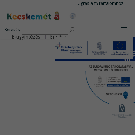
Ugrás
Ugrás a fő tartalomhoz
a
tartalomra
Kecskemét Város Honlapja
Keresés
Men
E-ügyintézés
English
Felső navigáció