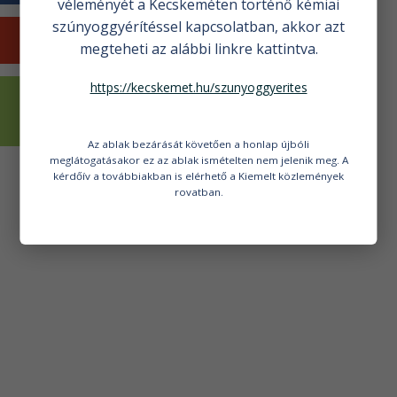
véleményét a Kecskeméten történő kémiai
szúnyoggyérítéssel kapcsolatban, akkor azt
KECSKEMÉTI HÍREK
megteheti az alábbi linkre kattintva.
https://kecskemet.hu/szunyoggyerites
VÁLASZTÁSI
INFORMÁCIÓK
Az ablak bezárását követően a honlap újbóli
meglátogatásakor ez az ablak ismételten nem jelenik meg. A
kérdőív a továbbiakban is elérhető a Kiemelt közlemények
rovatban.