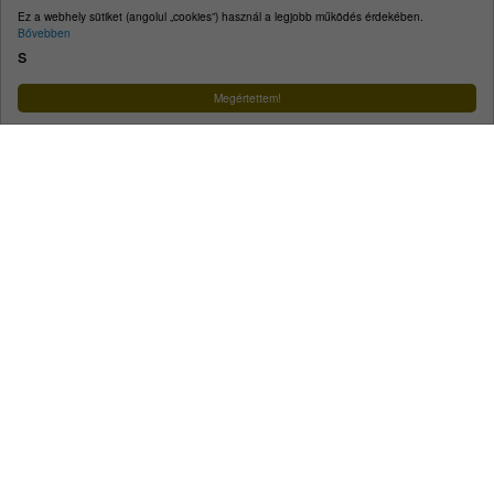
E-mail:
kecskemet@kecskemet.hu
Ez a webhely sütiket (angolul „cookies”) használ a legjobb működés érdekében.
Bővebben
Impresszum
s
Facebook
YouTube
Instagram
Megértettem!
Városunk
A városról
Közérdekű telefonszámok
Ügyintézés
Egészségügy
Szociális és gyermekjóléti ellátás
Oktatás, nevelés
Közlekedés
Közösség
Életképek
Koronavírus
Minden, ami hulladék
Turizmus
Tourinform
Idegenvezetők
Örökségünk