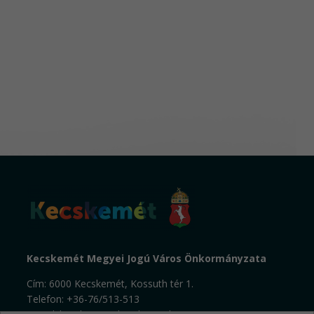
Kecskemét Megyei Jogú Város Önkormányzata
Cím: 6000 Kecskemét, Kossuth tér 1.
Telefon: +36-76/513-513