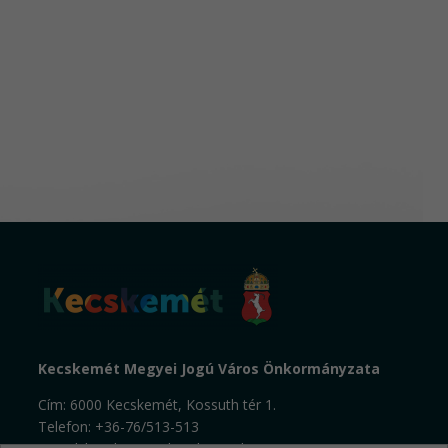
Kecskemét Megyei Jogú Város Önkormányzata
Cím: 6000 Kecskemét, Kossuth tér 1.
Telefon: +36-76/513-513