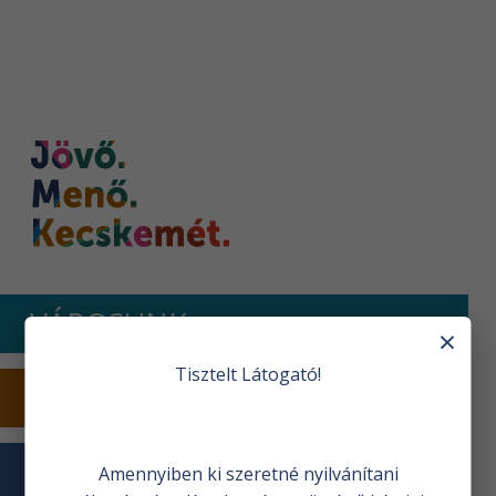
Nyitóoldal
VÁROSUNK
×
Tisztelt Látogató!
TURIZMUS
VÁROSHÁZA
Amennyiben ki szeretné nyilvánítani