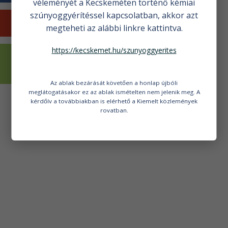
véleményét a Kecskeméten történő kémiai
szúnyoggyérítéssel kapcsolatban, akkor azt
KECSKEMÉTI HÍREK
megteheti az alábbi linkre kattintva.
https://kecskemet.hu/szunyoggyerites
VÁLASZTÁSI
INFORMÁCIÓK
Az ablak bezárását követően a honlap újbóli
meglátogatásakor ez az ablak ismételten nem jelenik meg. A
kérdőív a továbbiakban is elérhető a Kiemelt közlemények
rovatban.