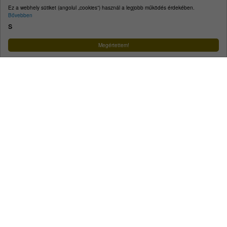
E-mail:
kecskemet@kecskemet.hu
Ez a webhely sütiket (angolul „cookies”) használ a legjobb működés érdekében.
Bővebben
Impresszum
s
Facebook
YouTube
Instagram
Megértettem!
Városunk
A városról
Közérdekű telefonszámok
Ügyintézés
Egészségügy
Szociális és gyermekjóléti ellátás
Oktatás, nevelés
Közlekedés
Közösség
Életképek
Koronavírus
Minden, ami hulladék
Turizmus
Tourinform
Idegenvezetők
Örökségünk