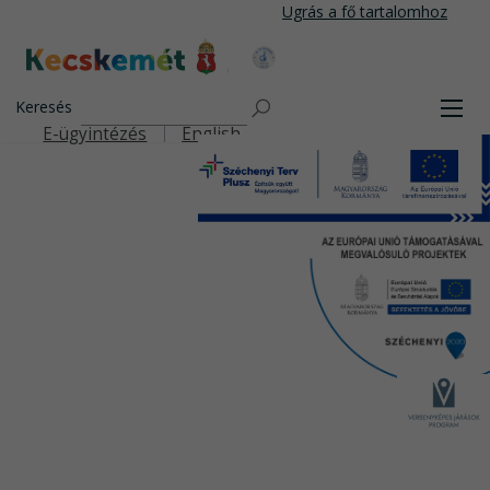
Ugrás
Ugrás a fő tartalomhoz
a
tartalomra
Kecskemét Város Honlapja
Keresés
Men
E-ügyintézés
English
Felső navigáció