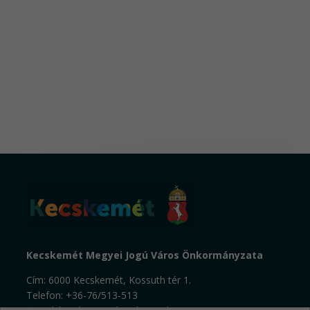
Kecskemét Megyei Jogú Város Önkormányzata
Cím: 6000 Kecskemét, Kossuth tér 1.
Telefon: +36-76/513-513