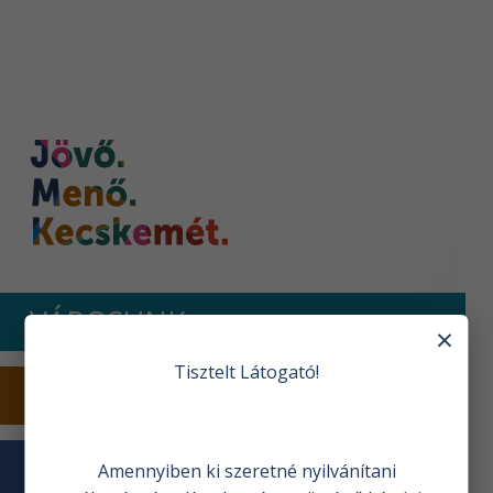
Nyitóoldal
VÁROSUNK
×
Tisztelt Látogató!
TURIZMUS
VÁROSHÁZA
Amennyiben ki szeretné nyilvánítani