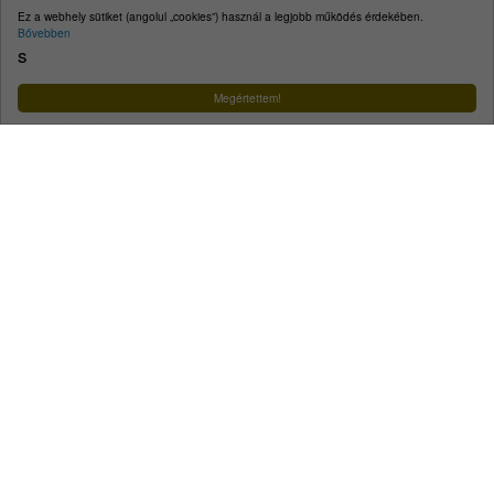
E-mail:
kecskemet@kecskemet.hu
Ez a webhely sütiket (angolul „cookies”) használ a legjobb működés érdekében.
Bővebben
Impresszum
s
Facebook
YouTube
Instagram
Megértettem!
Városunk
A városról
Közérdekű telefonszámok
Ügyintézés
Egészségügy
Szociális és gyermekjóléti ellátás
Oktatás, nevelés
Közlekedés
Közösség
Életképek
Koronavírus
Minden, ami hulladék
Turizmus
Tourinform
Idegenvezetők
Örökségünk