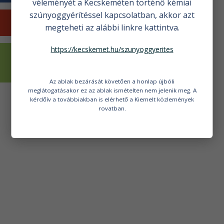
véleményét a Kecskeméten történő kémiai
szúnyoggyérítéssel kapcsolatban, akkor azt
KECSKEMÉTI HÍREK
megteheti az alábbi linkre kattintva.
https://kecskemet.hu/szunyoggyerites
VÁLASZTÁSI
INFORMÁCIÓK
Az ablak bezárását követően a honlap újbóli
meglátogatásakor ez az ablak ismételten nem jelenik meg. A
kérdőív a továbbiakban is elérhető a Kiemelt közlemények
rovatban.