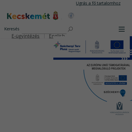
Ugrás
Ugrás a fő tartalomhoz
a
tartalomra
Kecskemét Város Honlapja
Keresés
Men
E-ügyintézés
English
Felső navigáció