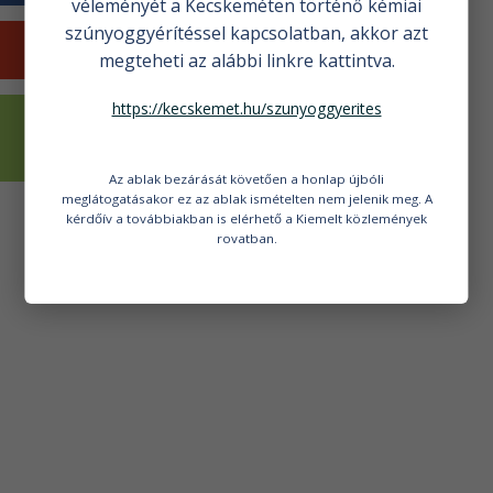
véleményét a Kecskeméten történő kémiai
szúnyoggyérítéssel kapcsolatban, akkor azt
KECSKEMÉTI HÍREK
megteheti az alábbi linkre kattintva.
https://kecskemet.hu/szunyoggyerites
VÁLASZTÁSI
INFORMÁCIÓK
Az ablak bezárását követően a honlap újbóli
meglátogatásakor ez az ablak ismételten nem jelenik meg. A
kérdőív a továbbiakban is elérhető a Kiemelt közlemények
rovatban.