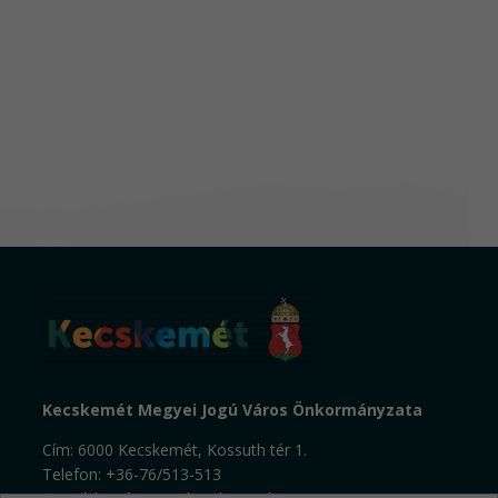
Kecskemét Megyei Jogú Város Önkormányzata
Cím: 6000 Kecskemét, Kossuth tér 1.
Telefon: +36-76/513-513