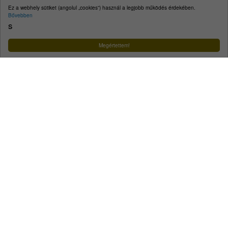
E-mail:
kecskemet@kecskemet.hu
Ez a webhely sütiket (angolul „cookies”) használ a legjobb működés érdekében.
Bővebben
Impresszum
s
Facebook
YouTube
Instagram
Megértettem!
Városunk
A városról
Közérdekű telefonszámok
Ügyintézés
Egészségügy
Szociális és gyermekjóléti ellátás
Oktatás, nevelés
Közlekedés
Közösség
Életképek
Koronavírus
Minden, ami hulladék
Turizmus
Tourinform
Idegenvezetők
Örökségünk