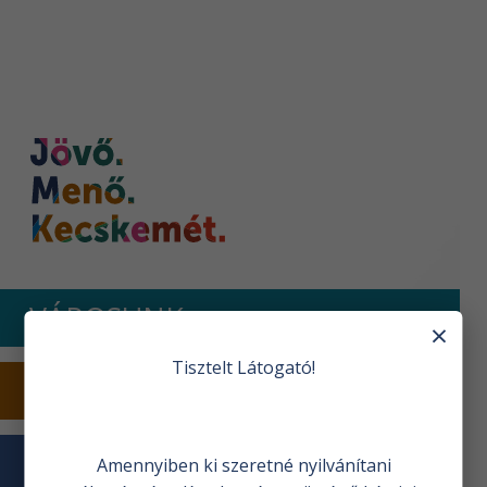
Nyitóoldal
VÁROSUNK
×
Tisztelt Látogató!
TURIZMUS
VÁROSHÁZA
Amennyiben ki szeretné nyilvánítani