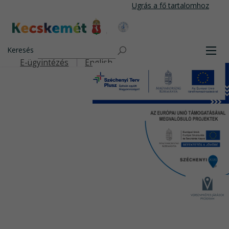
Ugrás
Ugrás a fő tartalomhoz
a
tartalomra
Kecskemét Város Honlapja
Keresés
Men
E-ügyintézés
English
Felső navigáció