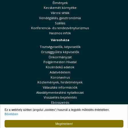
Élmények
Kecskemét környéke
Városi séták
Vendéglátás, gasztronómia
Szállás
Konferencia- és rendezvényturizmus
Hasznos infók
Városháza
Tisztségviselők, képviselők
Országgyűlési képviselők
Önkormányzat
Polgármesteri Hivatal
Közérdekű adatok
Adatvédelem
Koronavírus
Közlemények, hirdetmények
Választási információk
Akadálymentesítési nyilatkozat
Visszaélés-bejelentés
Ebösszeírás
Kecskeméti Hírek
Ez a webhely sütiket (angolul „cookies”) használ a legjobb működés érdekében.
Bővebben
Választási információk
Megértettem!