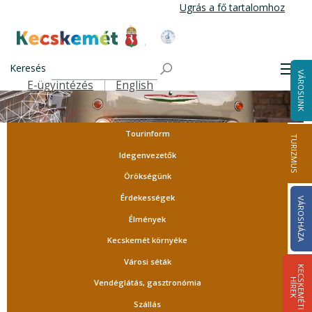
Ugrás
Ugrás a fő tartalomhoz
a
tartalomra
Kecskemét Város Honlapja
Keresés
Men
VÁROSUNK
E-ügyintézés
English
Felső navigáció
Tourinform
TURIZMUS
Idegenvezetők
Örökségünk
Érdekességek
VÁROSHÁZA
Élmények
Kecskemét környéke
Városi séták
K
E
C
S
K
E
M
É
T
I
Í
R
E
H
K
Vendéglátás, gasztronómia
Szállás