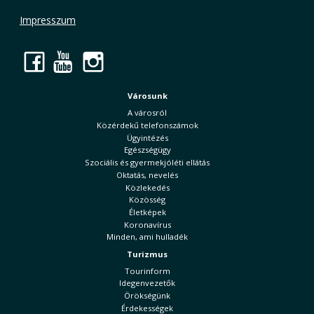
Impresszum
Facebook
YouTube
Instagram
Városunk
A városról
Közérdekű telefonszámok
Ügyintézés
Egészségügy
Szociális és gyermekjóléti ellátás
Oktatás, nevelés
Közlekedés
Közösség
Életképek
Koronavírus
Minden, ami hulladék
Turizmus
Tourinform
Idegenvezetők
Örökségünk
Érdekességek