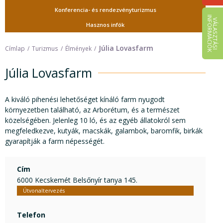
Konferencia- és rendezvényturizmus
I
K
V
Á
L
A
S
Z
T
Á
S
I
N
F
O
R
M
Á
C
I
Ó
Hasznos infók
Júlia Lovasfarm
Címlap
Turizmus
Élmények
Júlia Lovasfarm
A kiváló pihenési lehetőséget kínáló farm nyugodt
környezetben található, az Arborétum, és a természet
közelségében. Jelenleg 10 ló, és az egyéb állatokról sem
megfeledkezve, kutyák, macskák, galambok, baromfik, birkák
gyarapítják a farm népességét.
Cím
6000 Kecskemét Belsőnyír tanya 145.
Útvonaltervezés
Telefon