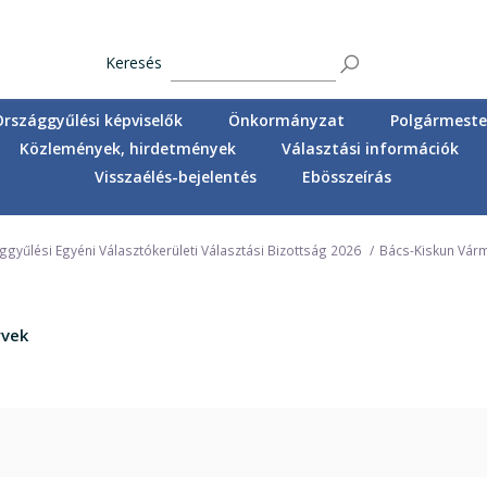
Keresés
Országgyűlési képviselők
Önkormányzat
Polgármester
Közlemények, hirdetmények
Választási információk
Visszaélés-bejelentés
Ebösszeírás
gyűlési Egyéni Választókerületi Választási Bizottság 2026
Bács-Kiskun Vár
yvek