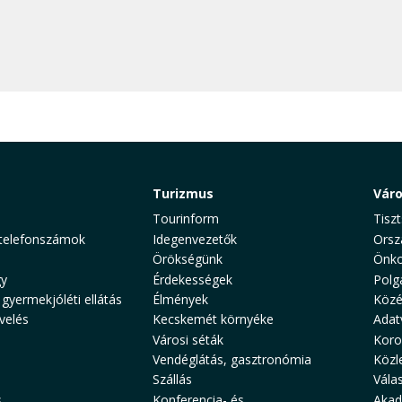
Turizmus
Vár
Tourinform
Tiszt
telefonszámok
Idegenvezetők
Orsz
Örökségünk
Önko
y
Érdekességek
Polg
 gyermekjóléti ellátás
Élmények
Közé
velés
Kecskemét környéke
Adat
Városi séták
Koro
Vendéglátás, gasztronómia
Közl
Szállás
Vála
s
Konferencia- és
Akad