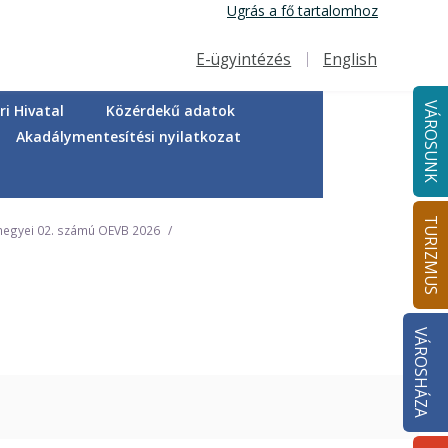
Ugrás a fő tartalomhoz
E-ügyintézés
English
Felső navigáció
VÁROSUNK
i Hivatal
Közérdekű adatok
Akadálymentesítési nyilatkozat
TURIZMUS
megyei 02. számú OEVB 2026
VÁROSHÁZA