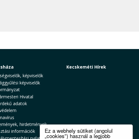
osháza
Kecskeméti Hírek
ségviselők, képviselők
ággyűlési képviselők
rmányzat
ármesteri Hivatal
rdekű adatok
védelem
navírus
emények, hirdetmények
Ez a webhely sütiket (angolul
sztási információk
„cookies”) használ a legjobb
álymentesítési nyilatkozat