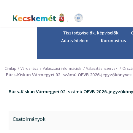
Ugrás
a
tartalomra
Kecskemét Város Honlapja
Tisztségviselők, képviselők
Adatvédelem
Koronavírus
Címlap
Városháza
Választási információk
Választási szervek
Ország
Bács-Kiskun Vármegyei 02. számú OEVB 2026-jegyzőkönyvek
Bács-Kiskun Vármegyei 02. számú OEVB 2026-jegyzőkön
Csatolmányok