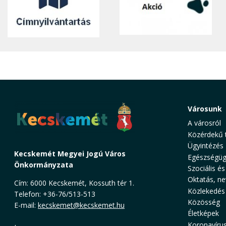
Városunk
A városról
Közérdekű 
Ügyintézés
Kecskemét Megyei Jogú Város
Egészségüg
Önkormányzata
Szociális és
Oktatás, ne
Cím: 6000 Kecskemét, Kossuth tér 1.
Közlekedés
Telefon: +36-76/513-513
Közösség
E-mail:
kecskemet@kecskemet.hu
Életképek
Koronavíru