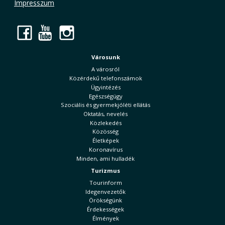
Impresszum
Facebook
YouTube
Instagram
Városunk
A városról
Közérdekű telefonszámok
Ügyintézés
Egészségügy
Szociális és gyermekjóléti ellátás
Oktatás, nevelés
Közlekedés
Közösség
Életképek
Koronavírus
Minden, ami hulladék
Turizmus
Tourinform
Idegenvezetők
Örökségünk
Érdekességek
Élmények