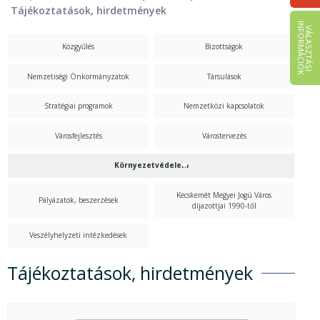
Tájékoztatások, hirdetmények
I
K
V
Á
L
A
S
Z
T
Á
S
I
N
F
O
R
M
Á
C
I
Ó
Közgyűlés
Bizottságok
Nemzetiségi Önkormányzatok
Társulások
Stratégiai programok
Nemzetközi kapcsolatok
Városfejlesztés
Várostervezés
Környezetvédelem
Kecskemét Megyei Jogú Város
Pályázatok, beszerzések
díjazottjai 1990-től
Veszélyhelyzeti intézkedések
Tájékoztatások, hirdetmények
Tájékoztatások, hirdetmények