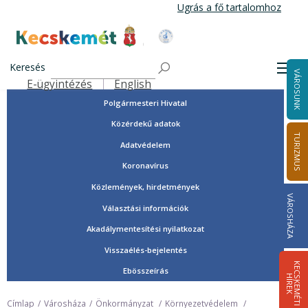
Ugrás
Ugrás a fő tartalomhoz
a
tartalomra
Tisztségviselők, képviselők
Kecskemét Város Honlapja
Országgyűlési képviselők
Keresés
Men
VÁROSUNK
Önkormányzat
E-ügyintézés
English
Felső navigáció
Polgármesteri Hivatal
Közérdekű adatok
TURIZMUS
Adatvédelem
Koronavírus
Közlemények, hirdetmények
VÁROSHÁZA
Választási információk
Akadálymentesítési nyilatkozat
Visszaélés-bejelentés
K
E
C
S
K
E
M
É
T
I
Í
R
E
Ebösszeírás
H
K
Címlap
Városháza
Önkormányzat
Környezetvédelem