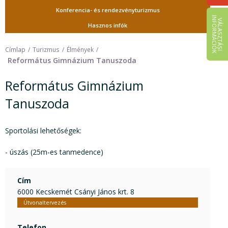
Konferencia- és rendezvényturizmus
I
K
V
Á
L
A
S
Z
T
Á
S
I
N
F
O
R
M
Á
C
I
Ó
Hasznos infók
Címlap
Turizmus
Élmények
Református Gimnázium Tanuszoda
Református Gimnázium
Tanuszoda
Sportolási lehetőségek:
- úszás (25m-es tanmedence)
Cím
6000 Kecskemét Csányi János krt. 8
Útvonaltervezés
Telefon