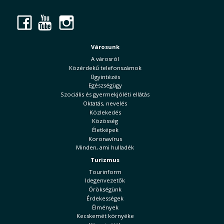
Facebook
YouTube
Instagram
Városunk
A városról
Közérdekű telefonszámok
Ügyintézés
Egészségügy
Szociális és gyermekjóléti ellátás
Oktatás, nevelés
Közlekedés
Közösség
Életképek
Koronavírus
Minden, ami hulladék
Turizmus
Tourinform
Idegenvezetők
Örökségünk
Érdekességek
Élmények
Kecskemét környéke