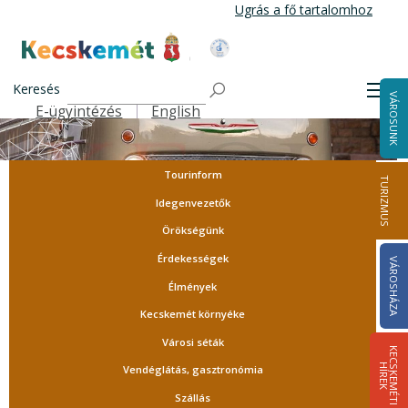
Ugrás
Ugrás a fő tartalomhoz
a
tartalomra
Kecskemét Város Honlapja
Keresés
Men
VÁROSUNK
E-ügyintézés
English
Felső navigáció
Tourinform
TURIZMUS
Idegenvezetők
Örökségünk
Érdekességek
VÁROSHÁZA
Élmények
Kecskemét környéke
Városi séták
K
E
C
S
K
E
M
É
T
I
Í
R
E
H
K
Vendéglátás, gasztronómia
Szállás