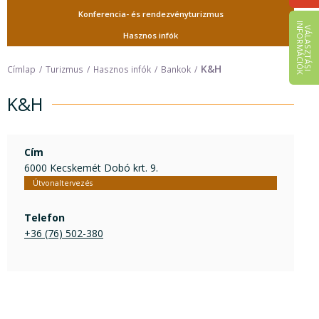
Konferencia- és rendezvényturizmus
I
K
V
Á
L
A
S
Z
T
Á
S
I
N
F
O
R
M
Á
C
I
Ó
Hasznos infók
K&H
Címlap
Turizmus
Hasznos infók
Bankok
K&H
Cím
6000 Kecskemét Dobó krt. 9.
Útvonaltervezés
Telefon
+36 (76) 502-380