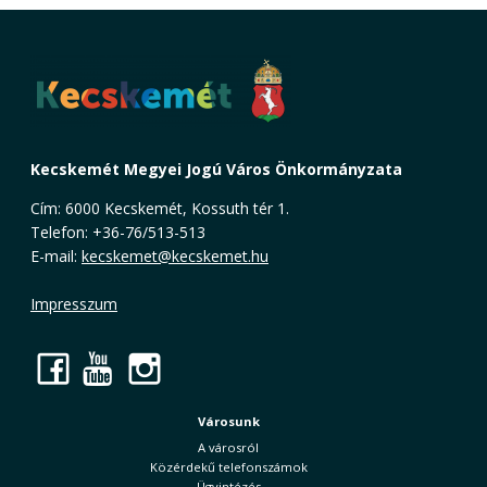
Kecskemét Megyei Jogú Város Önkormányzata
Cím: 6000 Kecskemét, Kossuth tér 1.
Telefon: +36-76/513-513
E-mail:
kecskemet@kecskemet.hu
Impresszum
Facebook
YouTube
Instagram
Városunk
A városról
Közérdekű telefonszámok
Ügyintézés