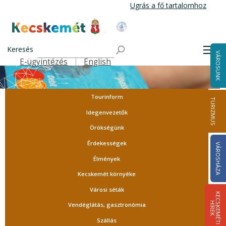
Ugrás
Ugrás a fő tartalomhoz
a
tartalomra
Kecskemét Város Honlapja
Keresés
Men
VÁROSUNK
E-ügyintézés
English
Felső navigáció
Tourinform
TURIZMUS
Idegenvezetők
Örökségünk
Érdekességek
VÁROSHÁZA
Élmények
Kecskemét környéke
Városi séták
K
E
C
S
K
E
M
É
T
I
Í
R
E
H
K
Vendéglátás, gasztronómia
Szállás