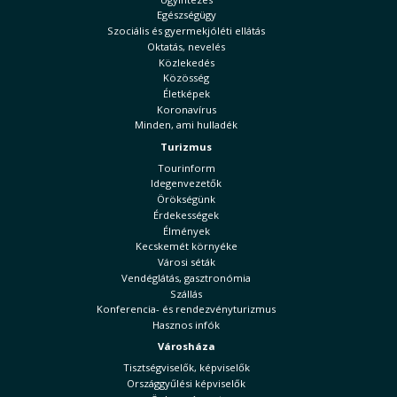
Egészségügy
Szociális és gyermekjóléti ellátás
Oktatás, nevelés
Közlekedés
Közösség
Életképek
Koronavírus
Minden, ami hulladék
Turizmus
Tourinform
Idegenvezetők
Örökségünk
Érdekességek
Élmények
Kecskemét környéke
Városi séták
Vendéglátás, gasztronómia
Szállás
Konferencia- és rendezvényturizmus
Hasznos infók
Városháza
Tisztségviselők, képviselők
Országgyűlési képviselők