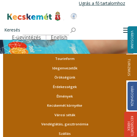
Ugrás
Ugrás a fő tartalomhoz
a
tartalomra
Kecskemét Város Honlapja
Keresés
Men
VÁROSUNK
E-ügyintézés
English
Felső navigáció
Tourinform
TURIZMUS
Idegenvezetők
Örökségünk
Érdekességek
VÁROSHÁZA
Élmények
Kecskemét környéke
Városi séták
K
E
C
S
K
E
M
É
T
I
Í
R
E
H
K
Vendéglátás, gasztronómia
Szállás