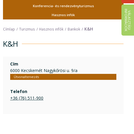
Konferencia- és rendezvényturizmus
I
K
V
Á
L
A
S
Z
T
Á
S
I
N
F
O
R
M
Á
C
I
Ó
Hasznos infók
K&H
Címlap
Turizmus
Hasznos infók
Bankok
K&H
Cím
6000 Kecskemét Nagykőrösi u. 9/a
Útvonaltervezés
Telefon
+36 (76) 511-900