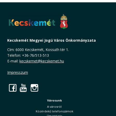
Kecskemét Megyei Jogú Város Önkormányzata
Cím: 6000 Kecskemét, Kossuth tér 1.
Telefon: +36-76/513-513
E-mail:
kecskemet@kecskemet.hu
Impresszum
Facebook
YouTube
Instagram
Városunk
A városról
Közérdekű telefonszámok
Ügyintézés