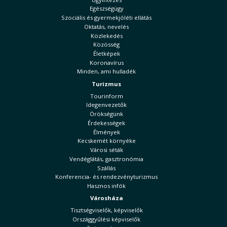
Egészségügy
Szociális és gyermekjóléti ellátás
Oktatás, nevelés
Közlekedés
Közösség
Életképek
Koronavírus
Minden, ami hulladék
Turizmus
Tourinform
Idegenvezetők
Örökségünk
Érdekességek
Élmények
Kecskemét környéke
Városi séták
Vendéglátás, gasztronómia
Szállás
Konferencia- és rendezvényturizmus
Hasznos infók
Városháza
Tisztségviselők, képviselők
Országgyűlési képviselők