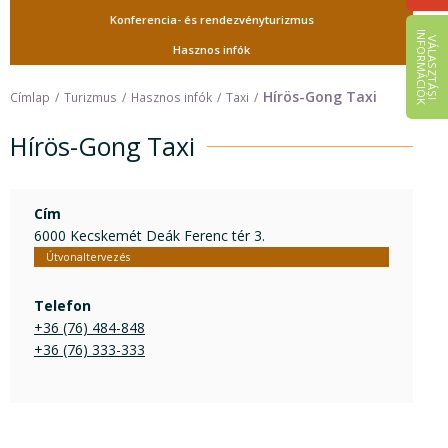
Konferencia- és rendezvényturizmus
I
K
V
Á
L
A
S
Z
T
Á
S
I
N
F
O
R
M
Á
C
I
Ó
Hasznos infók
Hírös-Gong Taxi
Címlap
Turizmus
Hasznos infók
Taxi
Hírös-Gong Taxi
Cím
6000 Kecskemét Deák Ferenc tér 3.
Útvonaltervezés
Telefon
+36 (76) 484-848
+36 (76) 333-333