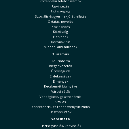
Közérdekű telefonszámok
Ügyintézés
Egészségügy
Szociális és gyermekjóléti ellátás
Oktatás, nevelés
Közlekedés
Közösség
Életképek
Koronavírus
Minden, ami hulladék
Turizmus
Tourinform
Idegenvezetők
Örökségünk
Érdekességek
Élmények
Kecskemét környéke
Városi séták
Vendéglátás, gasztronómia
Szállás
Konferencia- és rendezvényturizmus
Hasznos infók
Városháza
Tisztségviselők, képviselők