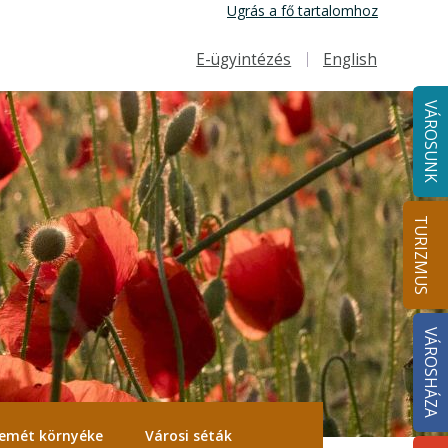
Ugrás a fő tartalomhoz
E-ügyintézés
English
Felső navigáció
VÁROSUNK
TURIZMUS
VÁROSHÁZA
emét környéke
Városi séták