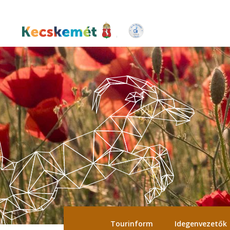
Ugrás
a
tartalomra
Kecskemét Város Honlapja
Tourinform
Idegenvezetők