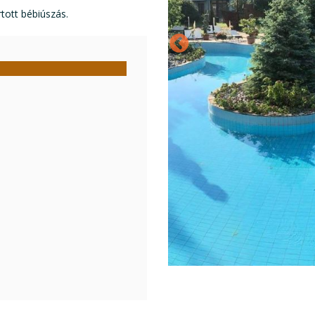
tott bébiúszás.