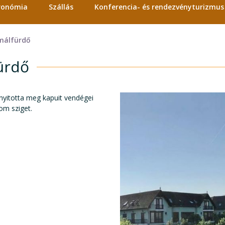
tronómia
Szállás
Konferencia- és rendezvényturizmus
rmálfürdő
ürdő
nyitotta meg kapuit vendégei
lom sziget.