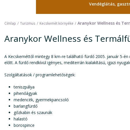
Vendéglátás, gasz
Aranykor Wellness és Te
Címlap
Turizmus
Kecskemét környéke
Aranykor Wellness és Termálf
A Kecskeméttől mintegy 8 km-re található fürdő 2005. január 5-én 
előtt. A fürdő rendkívül igényes, mediterrán kialakítású, igazi nyuga
Szolgáltatások / programlehetőségek:
teniszpálya
pihenőágyak
medencék, gyermekpancsoló
barlangfürdő
gőzkabin és szaunák
halastó
borospince