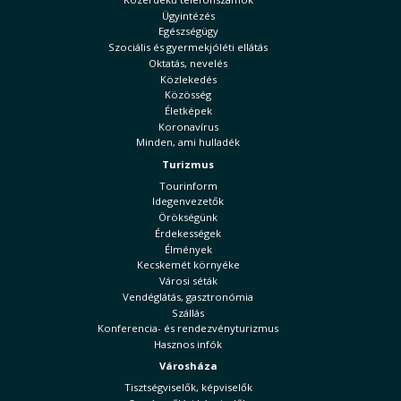
Ügyintézés
Egészségügy
Szociális és gyermekjóléti ellátás
Oktatás, nevelés
Közlekedés
Közösség
Életképek
Koronavírus
Minden, ami hulladék
Turizmus
Tourinform
Idegenvezetők
Örökségünk
Érdekességek
Élmények
Kecskemét környéke
Városi séták
Vendéglátás, gasztronómia
Szállás
Konferencia- és rendezvényturizmus
Hasznos infók
Városháza
Tisztségviselők, képviselők