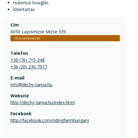
Hubertus lovaglás
lóbértartás
Cím
6050 Lajosmizse Mizse 339.
Útvonaltervezés
Telefon
+36 (76) 715-248
+36 (20) 230-7917
E-mail
info@dechy-tanya.hu
Website
http://dechy-tanya.hu/index.html
Facebook
http://facebook.com/ridingfarmhungary