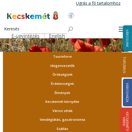
Ugrás
Ugrás a fő tartalomhoz
a
tartalomra
Kecskemét Város Honlapja
Keresés
Men
VÁROSUNK
E-ügyintézés
English
Felső navigáció
Tourinform
TURIZMUS
Idegenvezetők
Örökségünk
Érdekességek
VÁROSHÁZA
Élmények
Kecskemét környéke
Városi séták
K
E
C
S
K
E
M
É
T
I
Í
R
E
H
K
Vendéglátás, gasztronómia
Szállás