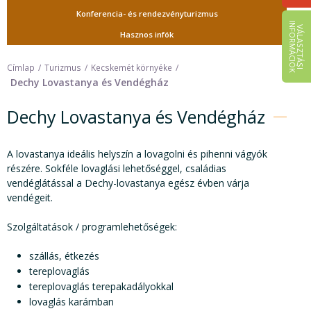
Konferencia- és rendezvényturizmus
I
K
V
Á
L
A
S
Z
T
Á
S
I
N
F
O
R
M
Á
C
I
Ó
Hasznos infók
Címlap
Turizmus
Kecskemét környéke
Dechy Lovastanya és Vendégház
Dechy Lovastanya és Vendégház
A lovastanya ideális helyszín a lovagolni és pihenni vágyók
részére. Sokféle lovaglási lehetőséggel, családias
vendéglátással a Dechy-lovastanya egész évben várja
vendégeit.
Szolgáltatások / programlehetőségek:
szállás, étkezés
tereplovaglás
tereplovaglás terepakadályokkal
lovaglás karámban