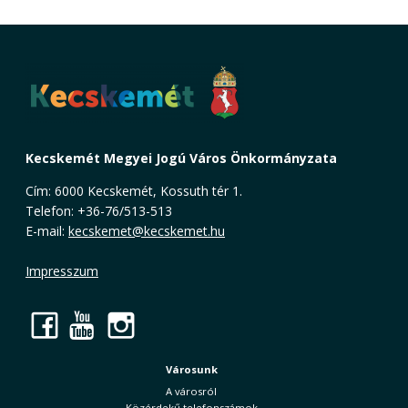
Kecskemét Megyei Jogú Város Önkormányzata
Cím: 6000 Kecskemét, Kossuth tér 1.
Telefon: +36-76/513-513
E-mail:
kecskemet@kecskemet.hu
Impresszum
Facebook
YouTube
Instagram
Városunk
A városról
Közérdekű telefonszámok