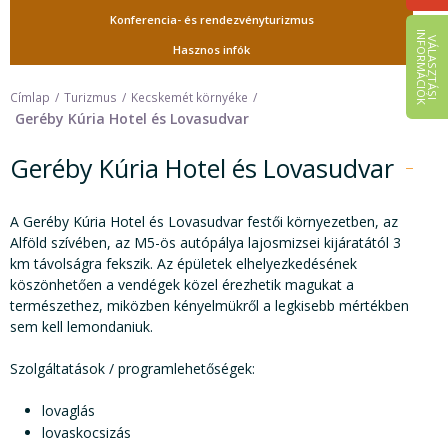
Konferencia- és rendezvényturizmus
I
K
V
Á
L
A
S
Z
T
Á
S
I
N
F
O
R
M
Á
C
I
Ó
Hasznos infók
Címlap
Turizmus
Kecskemét környéke
Geréby Kúria Hotel és Lovasudvar
Geréby Kúria Hotel és Lovasudvar
A Geréby Kúria Hotel és Lovasudvar festői környezetben, az
Alföld szívében, az M5-ös autópálya lajosmizsei kijáratától 3
km távolságra fekszik. Az épületek elhelyezkedésének
köszönhetően a vendégek közel érezhetik magukat a
természethez, miközben kényelmükről a legkisebb mértékben
sem kell lemondaniuk.
Szolgáltatások / programlehetőségek:
lovaglás
lovaskocsizás