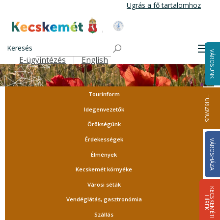
Ugrás
Ugrás a fő tartalomhoz
a
tartalomra
Kecskemét Város Honlapja
Keresés
Men
VÁROSUNK
E-ügyintézés
English
Felső navigáció
Tourinform
TURIZMUS
Idegenvezetők
Örökségünk
Érdekességek
VÁROSHÁZA
Élmények
Kecskemét környéke
Városi séták
K
E
C
S
K
E
M
É
T
I
Í
R
E
H
K
Vendéglátás, gasztronómia
Szállás