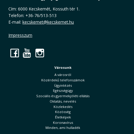
Cím: 6000 Kecskemét, Kossuth tér 1.
Telefon: +36-76/513-513
E-mail:
kecskemet@kecskemet.hu
Impresszum
Facebook
YouTube
Instagram
Városunk
A városról
Közérdekű telefonszámok
Ügyintézés
Egészségügy
Szociális és gyermekjóléti ellátás
Oktatás, nevelés
Közlekedés
Közösség
Életképek
Koronavírus
Minden, ami hulladék