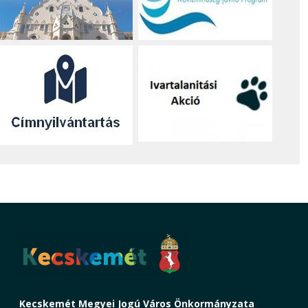
Kecskemét Megyei Jogú Város Önkormányzata