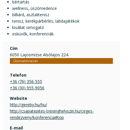
bértartás
wellness, úszómedence
billiárd, asztalitenisz
tenisz, kerékpárbérlés, labdajátékok
kisállat simogató
esküvők, konferenciák
Cím
6050 Lajosmizse Alsólajos 224.
Útvonaltervezés
Telefon
+36 (76) 356-555
+36 (30) 955-9056
Website
http://gereby.hu/hu/
http://csapatepites-treninghelyszin.hu/ceges-
rendezveny/konferencia#top
E-mail