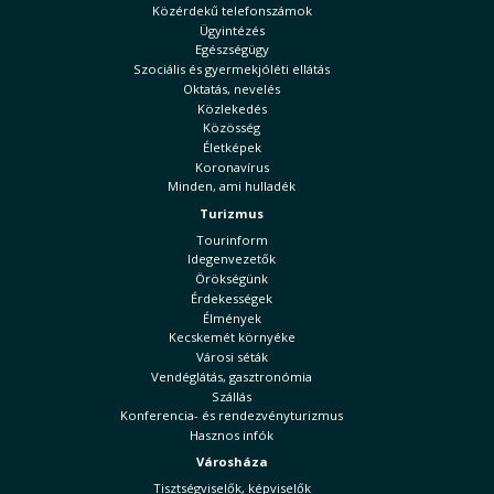
Közérdekű telefonszámok
Ügyintézés
Egészségügy
Szociális és gyermekjóléti ellátás
Oktatás, nevelés
Közlekedés
Közösség
Életképek
Koronavírus
Minden, ami hulladék
Turizmus
Tourinform
Idegenvezetők
Örökségünk
Érdekességek
Élmények
Kecskemét környéke
Városi séták
Vendéglátás, gasztronómia
Szállás
Konferencia- és rendezvényturizmus
Hasznos infók
Városháza
Tisztségviselők, képviselők