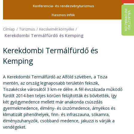
Konferencia- és rendezvényturizmus
I
K
V
Á
L
A
S
Z
T
Á
S
I
N
F
O
R
M
Á
C
I
Ó
Hasznos infók
Címlap
Turizmus
Kecskemét környéke
Kerekdombi Termálfürdő és Kemping
Kerekdombi Termálfürdő és
Kemping
A Kerekdombi Termálfürdő az Alföld szívében, a Tisza
mentén, az ország legnaposabb területén fekszik,
Tiszakécske városától 3 km-re délre. A fél évszázada működő
fürdőt 2014-ben teljes körűen felújították és bővítették, így
két gyógymedence mellett már anakonda csúszdás
gyermekmedence, élmény- és úszómedence, árnyékos és
klimatizált pihenőhelyek, finn- és infraszauna, sókamra,
élményzuhanyzók, csobbanó medence, jakuzzi is várják a
vendégeket.