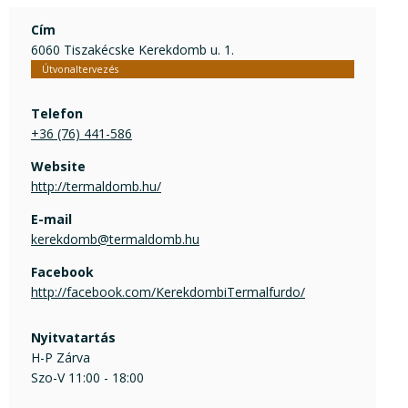
Cím
6060 Tiszakécske Kerekdomb u. 1.
Útvonaltervezés
Telefon
+36 (76) 441-586
Website
http://termaldomb.hu/
E-mail
kerekdomb@termaldomb.hu
Facebook
http://facebook.com/KerekdombiTermalfurdo/
Nyitvatartás
H-P Zárva
Szo-V 11:00 - 18:00