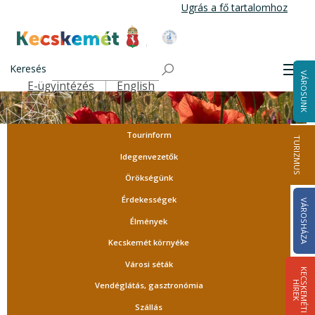
Ugrás
Ugrás a fő tartalomhoz
a
tartalomra
Kecskemét Város Honlapja
Keresés
Men
VÁROSUNK
E-ügyintézés
English
Felső navigáció
Tourinform
TURIZMUS
Idegenvezetők
Örökségünk
Érdekességek
VÁROSHÁZA
Élmények
Kecskemét környéke
Városi séták
K
E
C
S
K
E
M
É
T
I
Í
R
E
H
K
Vendéglátás, gasztronómia
Szállás