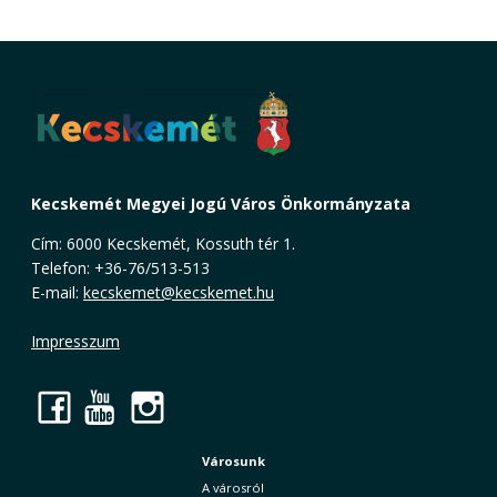
Kecskemét Megyei Jogú Város Önkormányzata
Cím: 6000 Kecskemét, Kossuth tér 1.
Telefon: +36-76/513-513
E-mail:
kecskemet@kecskemet.hu
Impresszum
Facebook
YouTube
Instagram
Városunk
A városról