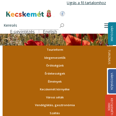
Ugrás
Ugrás a fő tartalomhoz
a
tartalomra
Kecskemét Város Honlapja
Keresés
Men
VÁROSUNK
E-ügyintézés
English
Felső navigáció
Tourinform
TURIZMUS
Idegenvezetők
Örökségünk
Érdekességek
VÁROSHÁZA
Élmények
Kecskemét környéke
Városi séták
K
E
C
S
K
E
M
É
T
I
Í
R
E
H
K
Vendéglátás, gasztronómia
Szállás