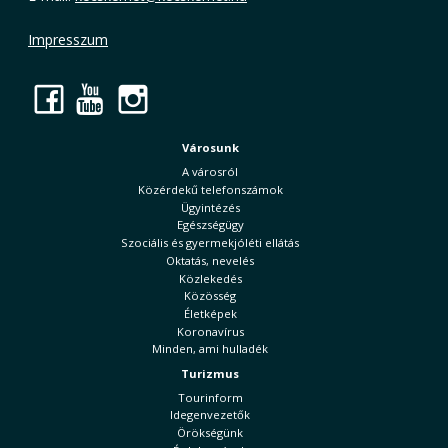
Impresszum
Facebook
YouTube
Instagram
Városunk
A városról
Közérdekű telefonszámok
Ügyintézés
Egészségügy
Szociális és gyermekjóléti ellátás
Oktatás, nevelés
Közlekedés
Közösség
Életképek
Koronavírus
Minden, ami hulladék
Turizmus
Tourinform
Idegenvezetők
Örökségünk