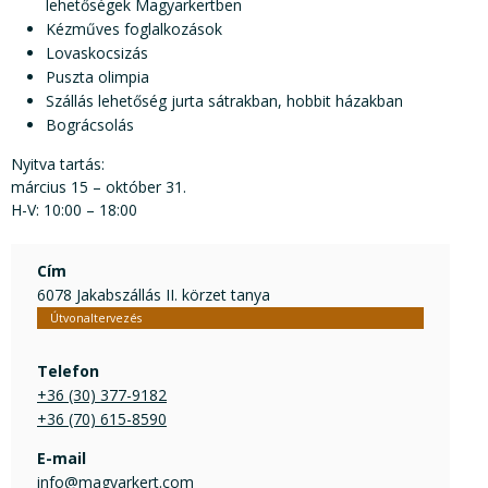
lehetőségek Magyarkertben
Kézműves foglalkozások
Lovaskocsizás
Puszta olimpia
Szállás lehetőség jurta sátrakban, hobbit házakban
Bográcsolás
Nyitva tartás:
március 15 – október 31.
H-V: 10:00 – 18:00
Cím
6078 Jakabszállás II. körzet tanya
Útvonaltervezés
Telefon
+36 (30) 377-9182
+36 (70) 615-8590
E-mail
info@magyarkert.com