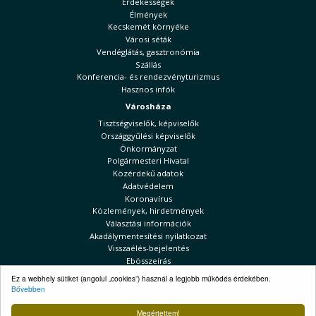
Érdekességek
Élmények
Kecskemét környéke
Városi séták
Vendéglátás, gasztronómia
Szállás
Konferencia- és rendezvényturizmus
Hasznos infók
Városháza
Tisztségviselők, képviselők
Országgyűlési képviselők
Önkormányzat
Polgármesteri Hivatal
Közérdekű adatok
Adatvédelem
Koronavírus
Közlemények, hirdetmények
Választási információk
Akadálymentesítési nyilatkozat
Visszaélés-bejelentés
Ebösszeírás
Kecskeméti Hírek
Ez a webhely sütiket (angolul „cookies”) használ a legjobb működés érdekében.
Bővebben
Választási információk
Megértettem!