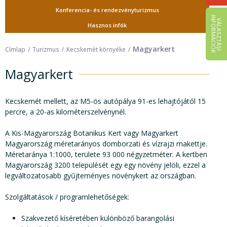
Konferencia- és rendezvényturizmus
I
K
V
Á
L
A
S
Z
T
Á
S
I
N
F
O
R
M
Á
C
I
Ó
Hasznos infók
Magyarkert
Címlap
Turizmus
Kecskemét környéke
Magyarkert
Kecskemét mellett, az M5-ös autópálya 91-es lehajtójától 15
percre, a 20-as kilométerszelvénynél.
A Kis-Magyarország Botanikus Kert vagy Magyarkert
Magyarország méretarányos domborzati és vízrajzi makettje.
Méretaránya 1:1000, területe 93 000 négyzetméter. A kertben
Magyarország 3200 települését egy egy növény jelöli, ezzel a
legváltozatosabb gyűjteményes növénykert az országban.
Szolgáltatások / programlehetőségek:
Szakvezető kíséretében különböző barangolási