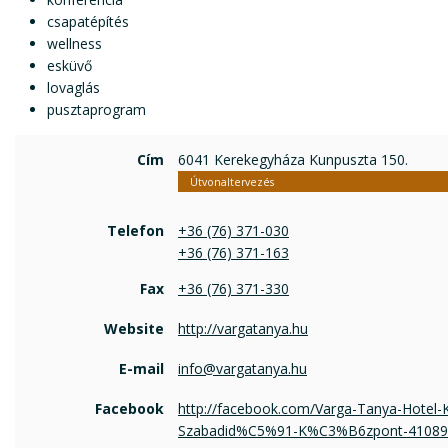
csapatépítés
wellness
esküvő
lovaglás
pusztaprogram
Cím
6041 Kerekegyháza Kunpuszta 150.
Útvonaltervezés
Telefon
+36 (76) 371-030
+36 (76) 371-163
Fax
+36 (76) 371-330
Website
http://vargatanya.hu
E-mail
info@vargatanya.hu
Facebook
http://facebook.com/Varga-Tanya-Hotel
Szabadid%C5%91-K%C3%B6zpont-41089