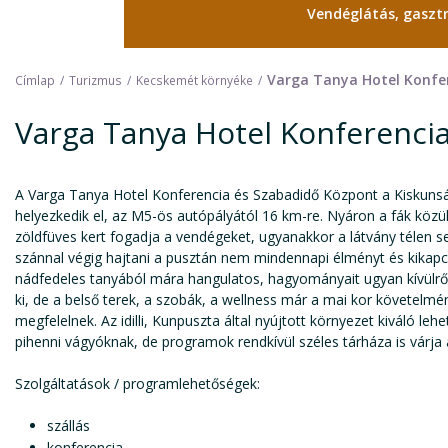
Vendéglátás, gasz
Varga Tanya Hotel Konfe
Címlap
Turizmus
Kecskemét környéke
Varga Tanya Hotel Konferenci
A Varga Tanya Hotel Konferencia és Szabadidő Központ a Kiskunsá
helyezkedik el, az M5-ös autópályától 16 km-re. Nyáron a fák közü
zöldfüves kert fogadja a vendégeket, ugyanakkor a látvány télen 
szánnal végig hajtani a pusztán nem mindennapi élményt és kikapcs
nádfedeles tanyából mára hangulatos, hagyományait ugyan kívülről
ki, de a belső terek, a szobák, a wellness már a mai kor követelm
megfelelnek. Az idilli, Kunpuszta által nyújtott környezet kiváló l
pihenni vágyóknak, de programok rendkívül széles tárháza is várja 
Szolgáltatások / programlehetőségek:
szállás
konferencia