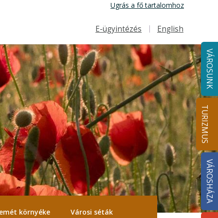
Ugrás a fő tartalomhoz
E-ügyintézés
English
Felső navigáció
VÁROSUNK
TURIZMUS
VÁROSHÁZA
emét környéke
Városi séták