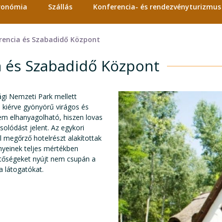
tronómia
Szállás
Konferencia- és rendezvényturizmus
rencia és Szabadidő Központ
a és Szabadidő Központ
gi Nemzeti Park mellett
l kiérve gyönyörű virágos és
sem elhanyagolható, hiszen lovas
olódást jelent. Az egykori
 megőrző hotelrészt alakítottak
ényeinek teljes mértékben
ehetőségeket nyújt nem csupán a
a látogatókat.