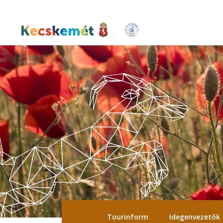
Ugrás
a
tartalomra
Kecskemét Város Honlapja
Tourinform
Idegenvezetők