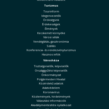
Turizmus
Tourinform
Idegenvezetők
Örökségünk
Érdekességek
Élmények
Kecskemét környéke
Városi séták
Vendéglátás, gasztronómia
Szállás
Konferencia- és rendezvényturizmus
Hasznos infók
Városháza
Tisztségviselők, képviselők
Országgyűlési képviselők
Önkormányzat
Polgármesteri Hivatal
Közérdekű adatok
Adatvédelem
Koronavírus
Közlemények, hirdetmények
Választási információk
Akadálymentesítési nyilatkozat