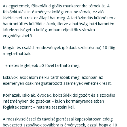
Az egyetemek, főiskolák digitális munkarendre térnek át. A
felsőoktatási intézmények kollégiumai bezárnak, ez alól
kivételeket a rektor állapíthat meg. A tartózkodás különösen a
határontúli és külföldi diákok, illetve a hatósági házi karantén
kötelezettséget a kollégiumban teljesítők számára
engedélyezhető.
Magán és családi rendezvények (például: születésnap) 10 főig
megtarthatóak.
Temetés legfeljebb 50 fővel tartható meg.
Esküvők lakodalom nélkül tarthatóak meg, azonban az
eseményen csak meghatározott személyek vehetnek részt.
Kórházak, iskolák, óvodák, bölcsődék dolgozóit és a szociális
intézményben dolgozókat – külön kormányrendeletben
foglaltak szerint – hetente tesztelni kell.
A maszkviseléssel és távolságtartással kapcsolatosan eddig
bevezetett szabályok továbbra is érvényesek, azzal, hogy a 10