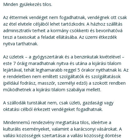
Minden gyülekezés tilos.
Az éttermek vendéget nem fogadhatnak, vendégnek ott csak
az étel elvitele céljából lehet tartózkodni. A házhoz szállítás
adminisztratív terheit a kormány csökkenti és bevonhatóvá
teszi a taxisokat a feladat ellátásába. Az üzemi étkezdék
nyitva tarthatnak.
Az üzletek – a gyógyszertárak és a benzinkutak kivételével –
este 7 óráig maradhatnak nyitva és utána a kijárási tilalom
lejártával, tehát leghamarabb reggel 5 órakor nyithatnak ki. Az
e rendeletben nem említett szolgáltatók és szolgáltatások
(például fodrász, masszőr, személyi edző) a szokott rendben
működhetnek a kijárási tilalom szabályai mellett.
A szállodák turistákat nem, csak üzleti, gazdasági vagy
oktatási célból érkezett vendégeket fogadhatnak.
Mindennemű rendezvény megtartása tilos, ideértve a
kulturális eseményeket, valamint a karácsonyi vásárokat. A
vallási közösségek szertartásai a vallási közösség döntése