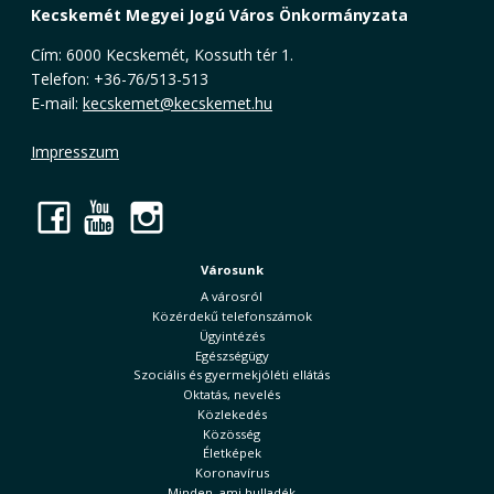
Kecskemét Megyei Jogú Város Önkormányzata
Cím: 6000 Kecskemét, Kossuth tér 1.
Telefon: +36-76/513-513
E-mail:
kecskemet@kecskemet.hu
Impresszum
Facebook
YouTube
Instagram
Városunk
A városról
Közérdekű telefonszámok
Ügyintézés
Egészségügy
Szociális és gyermekjóléti ellátás
Oktatás, nevelés
Közlekedés
Közösség
Életképek
Koronavírus
Minden, ami hulladék