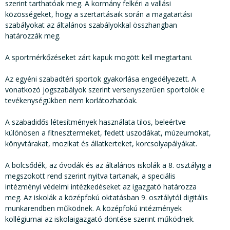
szerint tarthatóak meg. A kormány felkéri a vallási
közösségeket, hogy a szertartásaik során a magatartási
szabályokat az általános szabályokkal összhangban
határozzák meg.
A sportmérkőzéseket zárt kapuk mögött kell megtartani.
Az egyéni szabadtéri sportok gyakorlása engedélyezett. A
vonatkozó jogszabályok szerint versenyszerűen sportolók e
tevékenységükben nem korlátozhatóak.
A szabadidős létesítmények használata tilos, beleértve
különösen a fitnesztermeket, fedett uszodákat, múzeumokat,
könyvtárakat, mozikat és állatkerteket, korcsolyapályákat.
A bölcsődék, az óvodák és az általános iskolák a 8. osztályig a
megszokott rend szerint nyitva tartanak, a speciális
intézményi védelmi intézkedéseket az igazgató határozza
meg. Az iskolák a középfokú oktatásban 9. osztálytól digitális
munkarendben működnek. A középfokú intézmények
kollégiumai az iskolaigazgató döntése szerint működnek.