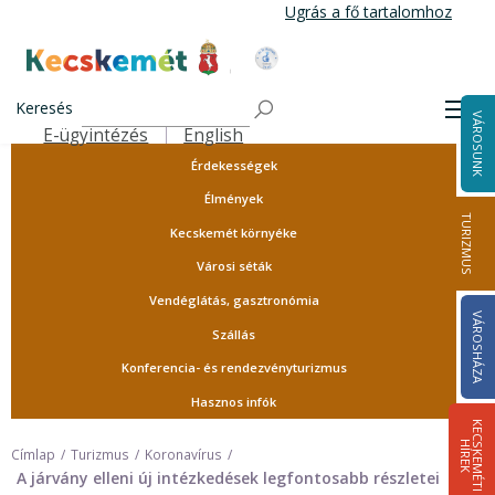
Ugrás
Ugrás a fő tartalomhoz
a
tartalomra
Tourinform
Kecskemét Város Honlapja
Idegenvezetők
Keresés
Men
VÁROSUNK
Örökségünk
E-ügyintézés
English
Felső navigáció
Érdekességek
Élmények
TURIZMUS
Kecskemét környéke
Városi séták
Vendéglátás, gasztronómia
VÁROSHÁZA
Szállás
Konferencia- és rendezvényturizmus
Hasznos infók
K
E
C
S
K
E
M
É
T
I
Í
R
E
H
K
Címlap
Turizmus
Koronavírus
A járvány elleni új intézkedések legfontosabb részletei