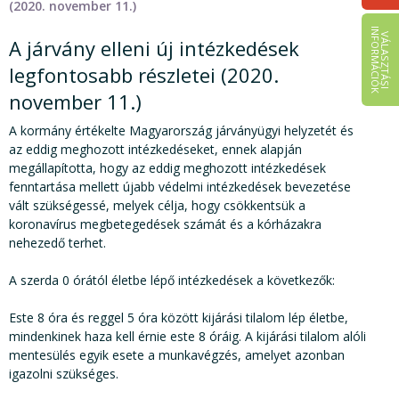
(2020. november 11.)
I
K
V
Á
L
A
S
Z
T
Á
S
I
N
F
O
R
M
Á
C
I
Ó
A járvány elleni új intézkedések
legfontosabb részletei (2020.
november 11.)
A kormány értékelte Magyarország járványügyi helyzetét és
az eddig meghozott intézkedéseket, ennek alapján
megállapította, hogy az eddig meghozott intézkedések
fenntartása mellett újabb védelmi intézkedések bevezetése
vált szükségessé, melyek célja, hogy csökkentsük a
koronavírus megbetegedések számát és a kórházakra
nehezedő terhet.
A szerda 0 órától életbe lépő intézkedések a következők:
Este 8 óra és reggel 5 óra között kijárási tilalom lép életbe,
mindenkinek haza kell érnie este 8 óráig. A kijárási tilalom alóli
mentesülés egyik esete a munkavégzés, amelyet azonban
igazolni szükséges.