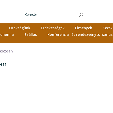
Keresés
Örökségünk
Érdekességek
Élmények
Kecsk
tronómia
Szállás
Konferencia- és rendezvényturizmus
tkozóan
óan