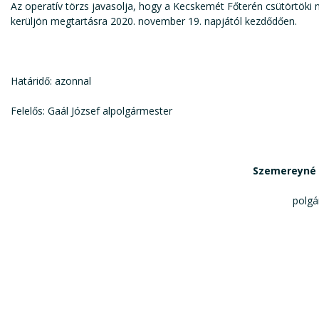
Az operatív törzs javasolja, hogy a Kecskemét Főterén csütörtöki 
kerüljön megtartásra 2020. november 19. napjától kezdődően.
Határidő: azonnal
Felelős: Gaál József alpolgármester
Szemereyné 
polgármest