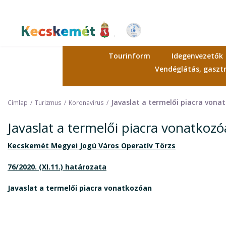
Ugrás
a
tartalomra
Kecskemét Város Honlapja
Tourinform
Idegenvezetők
Vendéglátás, gasz
Javaslat a termelői piacra vona
Címlap
Turizmus
Koronavírus
Javaslat a termelői piacra vonatkoz
Kecskemét Megyei Jogú Város Operatív Törzs
76/2020. (XI.11.) határozata
Javaslat a termelői piacra vonatkozóan