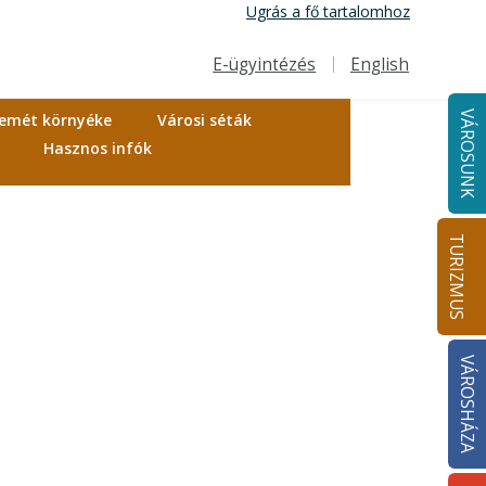
Ugrás a fő tartalomhoz
E-ügyintézés
English
Felső navigáció
VÁROSUNK
emét környéke
Városi séták
Hasznos infók
TURIZMUS
VÁROSHÁZA