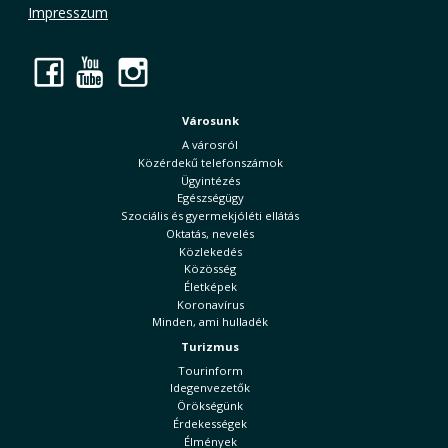
Impresszum
Facebook
YouTube
Instagram
Városunk
A városról
Közérdekű telefonszámok
Ügyintézés
Egészségügy
Szociális és gyermekjóléti ellátás
Oktatás, nevelés
Közlekedés
Közösség
Életképek
Koronavírus
Minden, ami hulladék
Turizmus
Tourinform
Idegenvezetők
Örökségünk
Érdekességek
Élmények