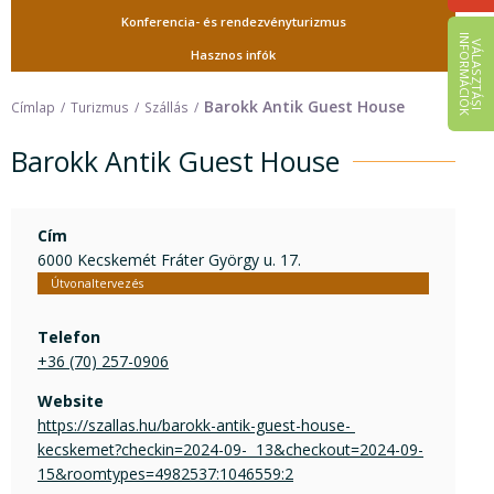
Konferencia- és rendezvényturizmus
I
K
V
Á
L
A
S
Z
T
Á
S
I
N
F
O
R
M
Á
C
I
Ó
Hasznos infók
Barokk Antik Guest House
Címlap
Turizmus
Szállás
Barokk Antik Guest House
Cím
6000 Kecskemét Fráter György u. 17.
Útvonaltervezés
Telefon
+36 (70) 257-0906
Website
https://szallas.hu/barokk-antik-guest-house- 
kecskemet?checkin=2024-09-  13&checkout=2024-09-
15&roomtypes=4982537:1046559:2