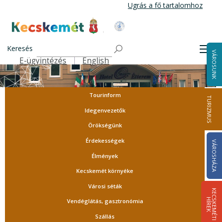
Ugrás
Ugrás a fő tartalomhoz
a
tartalomra
Kecskemét Város Honlapja
Keresés
Men
VÁROSUNK
E-ügyintézés
English
Felső navigáció
Tourinform
TURIZMUS
Idegenvezetők
Örökségünk
Érdekességek
VÁROSHÁZA
Élmények
Kecskemét környéke
Városi séták
K
E
C
S
K
E
M
É
T
I
Í
R
E
H
K
Vendéglátás, gasztronómia
Szállás