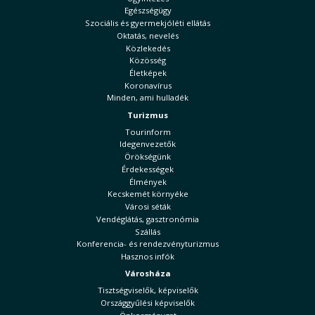
Egészségügy
Szociális és gyermekjóléti ellátás
Oktatás, nevelés
Közlekedés
Közösség
Életképek
Koronavírus
Minden, ami hulladék
Turizmus
Tourinform
Idegenvezetők
Örökségünk
Érdekességek
Élmények
Kecskemét környéke
Városi séták
Vendéglátás, gasztronómia
Szállás
Konferencia- és rendezvényturizmus
Hasznos infók
Városháza
Tisztségviselők, képviselők
Országgyűlési képviselők