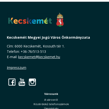
Kecskemét Megyei Jogú Város Önkormányzata
Cím: 6000 Kecskemét, Kossuth tér 1.
Telefon: +36-76/513-513
E-mail:
kecskemet@kecskemet.hu
Impresszum
Facebook
YouTube
Instagram
Városunk
A városról
Közérdekű telefonszámok
Ügyintézés