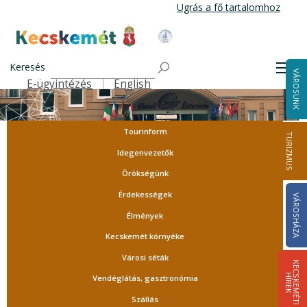
Ugrás
Ugrás a fő tartalomhoz
a
tartalomra
Kecskemét Város Honlapja
Keresés
Men
VÁROSUNK
E-ügyintézés
English
Felső navigáció
Tourinform
TURIZMUS
Idegenvezetők
Örökségünk
Érdekességek
VÁROSHÁZA
Élmények
Kecskemét környéke
Városi séták
K
E
C
S
K
E
M
É
T
I
Í
R
E
H
K
Vendéglátás, gasztronómia
Szállás