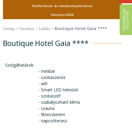
Konferencia- és rendezvényturizmus
I
K
V
Á
L
A
S
Z
T
Á
S
I
N
F
O
R
M
Á
C
I
Ó
Hasznos infók
Boutique Hotel Gaia ****
Címlap
Turizmus
Szállás
Boutique Hotel Gaia ****
Szolgáltatások:
- minibár
- szobaszervíz
- wifi
- Smart LED televízió
- szobaszéf
- szabályozható klíma
- szauna
- fitneszterem
- napozóterasz