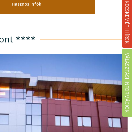
KECSKEMÉTI HÍREK
Hasznos infók
ont ****
VÁLASZTÁSI INFORMÁCIÓK