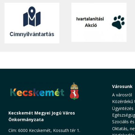
Városunk
A városról
Közérdekű 
Ügyintézés
Kecskemét Megyei Jogú Város
Egészségüg
Önkormányzata
Szociális és
Oktatás, ne
Cím: 6000 Kecskemét, Kossuth tér 1.