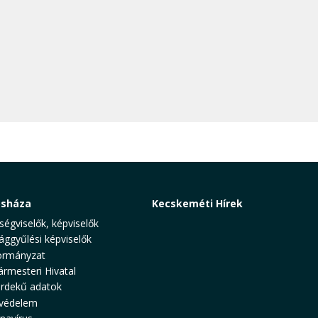
osháza
Kecskeméti Hírek
ségviselők, képviselők
ággyűlési képviselők
rmányzat
ármesteri Hivatal
rdekű adatok
védelem