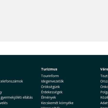
Turizmus
Vár
Tourinform
Tiszt
telefonszámok
Idegenvezetők
Orsz
Örökségünk
Önko
y
Érdekességek
Polg
 gyermekjóléti ellátás
Élmények
Közé
velés
Kecskemét környéke
Adat