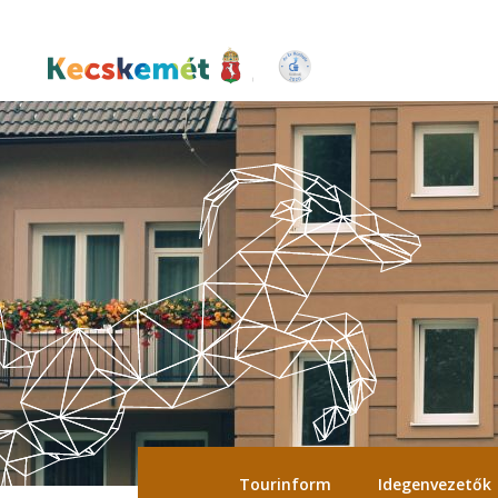
Ugrás
a
tartalomra
Kecskemét Város Honlapja
Tourinform
Idegenvezetők