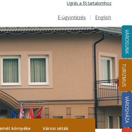
Ugrás a fő tartalomhoz
E-ügyintézés
English
Felső navigáció
VÁROSUNK
TURIZMUS
VÁROSHÁZA
emét környéke
Városi séták