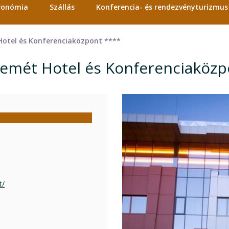
tronómia
Szállás
Konferencia- és rendezvényturizmus
Hotel és Konferenciaközpont ****
kemét Hotel és Konferenciaközp
t/